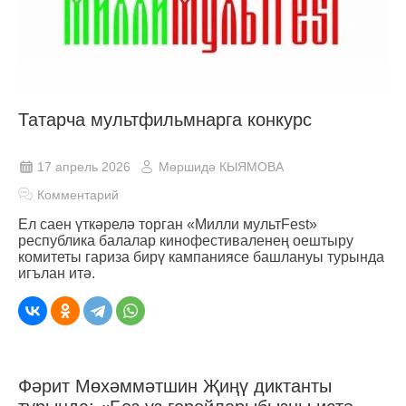
Татарча мультфильмнарга конкурс
17 апрель 2026
Мөршидә КЫЯМОВА
Комментарий
Ел саен үткәрелә торган «Милли мультFest»
республика балалар кинофестиваленең оештыру
комитеты гариза бирү кампаниясе башлануы турында
игълан итә.
Фәрит Мөхәммәтшин Җиңү диктанты