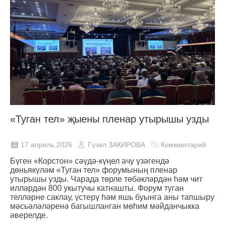
«Туган тел» җыены пленар утырышы узды
17 апрель 2026
Гүзәл ЗАКИРОВА
Комментарий
Бүген «Корстон» сәүдә-күңел ачу үзәгендә
дөньякүләм «Туган тел» форумының пленар
утырышы узды. Чарада төрле төбәкләрдән һәм чит
илләрдән 800 укытучы катнашты. Форум туган
телләрне саклау, үстерү һәм яшь буынга аны тапшыру
мәсьәләләренә багышланган мөһим мәйданчыкка
әверелде.