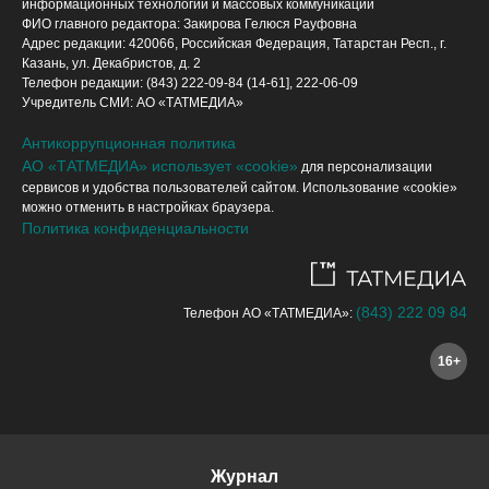
информационных технологий и массовых коммуникаций
ФИО главного редактора: Закирова Гелюся Рауфовна
Адрес редакции: 420066, Российская Федерация, Татарстан Респ., г.
Казань, ул. Декабристов, д. 2
Телефон редакции: (843) 222-09-84 (14-61], 222-06-09
Учредитель СМИ: АО «ТАТМЕДИА»
Антикоррупционная политика
АО «ТАТМЕДИА» использует «cookie»
для персонализации
сервисов и удобства пользователей сайтом. Использование «cookie»
можно отменить в настройках браузера.
Политика конфиденциальности
(843) 222 09 84
Телефон АО «ТАТМЕДИА»:
16+
Журнал