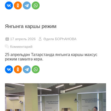
Янгынга каршы режим
17 апрель 2026
Әдилә БОРҺАНОВА
Комментарий
25 апрельдән Татарстанда янгынга каршы махсус
режим гамәлгә керә.