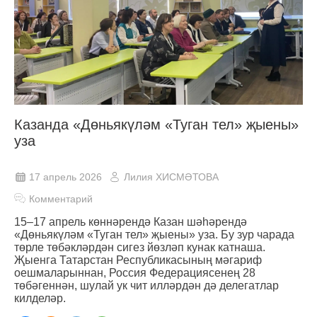
Казанда «Дөньякүләм «Туган тел» җыены»
уза
17 апрель 2026
Лилия ХИСМӘТОВА
Комментарий
15–17 апрель көннәрендә Казан шәһәрендә
«Дөньякүләм «Туган тел» җыены» уза. Бу зур чарада
төрле төбәкләрдән сигез йөзләп кунак катнаша.
Җыенга Татарстан Республикасының мәгариф
оешмаларыннан, Россия Федерациясенең 28
төбәгеннән, шулай ук чит илләрдән дә делегатлар
килделәр.