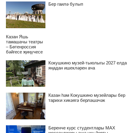
Бер гаилә булып
Казан Яшь
тамашачы театры
– Бөтенроссия
бәйгесе җиңүчесе
Кокушкино музей-тыюлыгы 2027 елда
яңадан ишекләрен ача
Казан һәм Кокушкино музейлары бер
тарихи хикәягә берләшәчәк
Беренче курс студентлары MAX
мессенджеры аша уку йорты