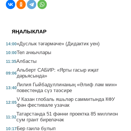
ЯҢАЛЫКЛАР
«Дуслык тәгәрмәче» (Дидактик уен)
14:00
Тел ачкычлары
10:00
Албасты
11:35
Альберт САБИР: «Ярты гасыр иҗат
09:06
дәрьясында»
Лилия Гыйбадуллинаның «Әлиф ләм мин»
13:40
повестенда сүз тәэсире
V Казан глобаль яшьләр саммитында КФУ
12:05
фән фестивале узачак
Татарстанда 51 фәнни проектка 85 миллион
11:32
сум грант биреләчәк
Бер гаилә булып
10:17