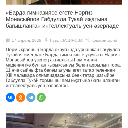
«Барда гимназиясе егете Нәргиз
Монасыйпов Габдулла Тукай иҗатына
багышланган интеллектуаль уен әзерләде
17 апрель 2026
Гүзәл ЗАКИРОВА
Комментарий
Пермь краеның Барда округында урнашкан Габдулла
Тукай исемендәге Барда гимназиясе укучысы Нәргиз
Монасыйпов үзенең активлыгы һәм милли
мәдәнияткә булган кызыксынуы белән аерылып тора.
11 нче сыйныфта белем алучы егет татар теленнән
XIII Халыкара олимпиадасына бөек татар шагыйре
Габдулла Тукай тормышы һәм иҗатына багышланган
интеллектуаль уен әзерләгән.