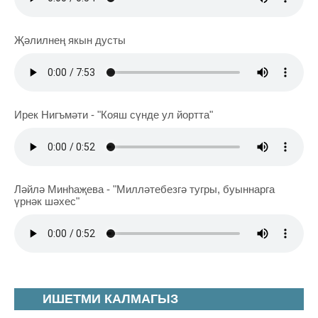
Җәлилнең якын дусты
Ирек Нигъмәти - "Кояш сүнде ул йортта"
Ләйлә Минһаҗева - "Милләтебезгә тугры, буыннарга
үрнәк шәхес"
ИШЕТМИ КАЛМАГЫЗ