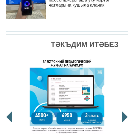
чатларына кушыла алачак
ТӘКЪДИМ ИТӘБЕЗ