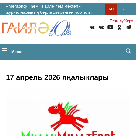
«Мәгариф» һәм «Гаилә һәм мәктәп»
ТАТ
РУС
журналларының берләштерелгән порталы
/
Теркəлү
Керү
Меню
17 апрель 2026 яңалыклары