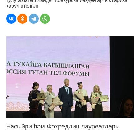
тулуга багышланды. Конкурска йөздән артык гариза
кабул ителгән.
Насыйри һәм Фәхреддин лауреатлары