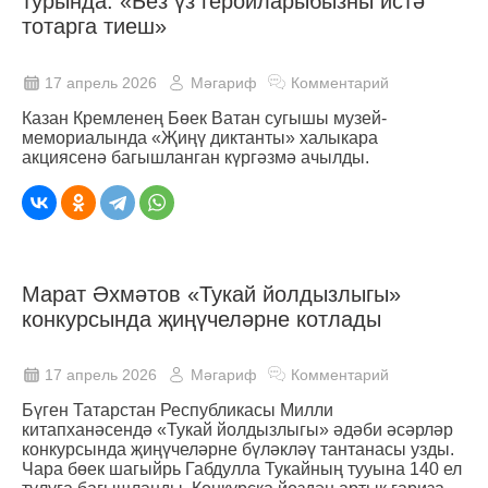
турында: «Без үз геройларыбызны истә
тотарга тиеш»
17 апрель 2026
Мәгариф
Комментарий
Казан Кремленең Бөек Ватан сугышы музей-
мемориалында «Җиңү диктанты» халыкара
акциясенә багышланган күргәзмә ачылды.
Марат Әхмәтов «Тукай йолдызлыгы»
конкурсында җиңүчеләрне котлады
17 апрель 2026
Мәгариф
Комментарий
Бүген Татарстан Республикасы Милли
китапханәсендә «Тукай йолдызлыгы» әдәби әсәрләр
конкурсында җиңүчеләрне бүләкләү тантанасы узды.
Чара бөек шагыйрь Габдулла Тукайның тууына 140 ел