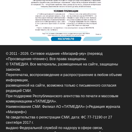
© 2011 - 2026. Сетевое издание «Мәгариф-уку» (перевод
«Просвещение-чтение»). Все права защищены.
© ТАТМЕДИА. Все материалы, размещенные на сайте, защищены
законом.
Перепечатка, воспроизведение и распространение в любом объеме
информации,
размещенной на сайте, возможна только с письменного согласия
редакций СМИ.
При поддержке Республиканского агентства по печати и массовым
коммуникациям «ТАТМЕДИА».
Наименование СМИ: Филиал АО «ТАТМЕДИА» («Редакция журнала
«Магариф»)
№ свидетельства о регистрации СМИ, дата: ФС 77-71190 от 27
сентября 2017 г.
выдано Федеральной службой по надзору в сфере связи,