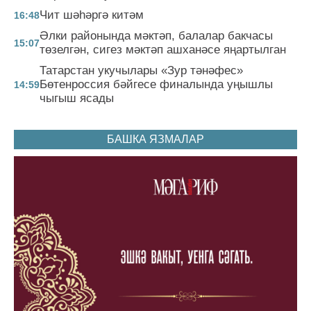
Чит шәһәргә китәм
16:48
Әлки районында мәктәп, балалар бакчасы
15:07
төзелгән, сигез мәктәп ашханәсе яңартылган
Татарстан укучылары «Зур тәнәфес»
Бөтенроссия бәйгесе финалында уңышлы
14:59
чыгыш ясады
БАШКА ЯЗМАЛАР