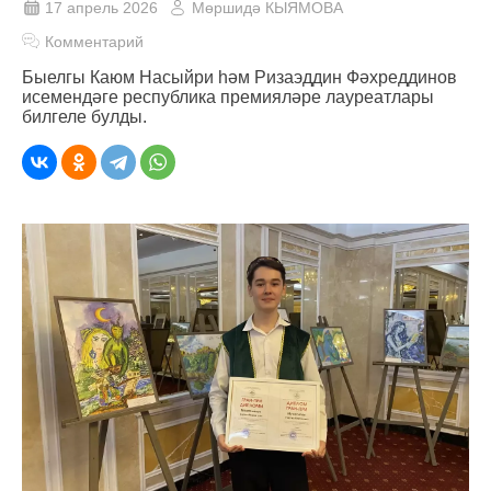
17 апрель 2026
Мөршидә КЫЯМОВА
Комментарий
Быелгы Каюм Насыйри һәм Ризаэддин Фәхреддинов
исемендәге республика премияләре лауреатлары
билгеле булды.