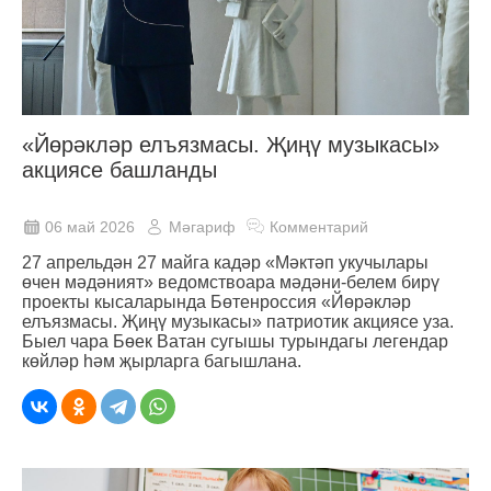
«Йөрәкләр елъязмасы. Җиңү музыкасы»
акциясе башланды
06 май 2026
Мәгариф
Комментарий
27 апрельдән 27 майга кадәр «Мәктәп укучылары
өчен мәдәният» ведомствоара мәдәни-белем бирү
проекты кысаларында Бөтенроссия «Йөрәкләр
елъязмасы. Җиңү музыкасы» патриотик акциясе уза.
Быел чара Бөек Ватан сугышы турындагы легендар
көйләр һәм җырларга багышлана.