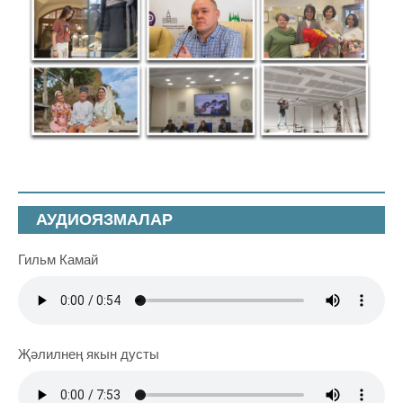
АУДИОЯЗМАЛАР
Гильм Камай
Җәлилнең якын дусты