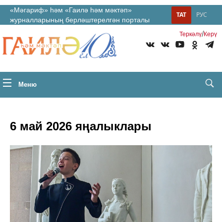
«Мәгариф» һәм «Гаилә һәм мәктәп»
ТАТ
РУС
журналларының берләштерелгән порталы
/
Теркəлү
Керү
Меню
6 май 2026 яңалыклары