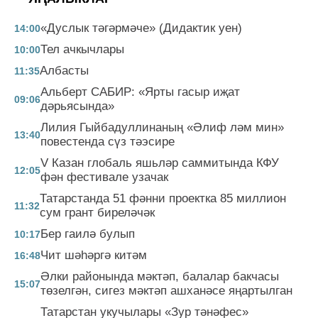
«Дуслык тәгәрмәче» (Дидактик уен)
14:00
Тел ачкычлары
10:00
Албасты
11:35
Альберт САБИР: «Ярты гасыр иҗат
09:06
дәрьясында»
Лилия Гыйбадуллинаның «Әлиф ләм мин»
13:40
повестенда сүз тәэсире
V Казан глобаль яшьләр саммитында КФУ
12:05
фән фестивале узачак
Татарстанда 51 фәнни проектка 85 миллион
11:32
сум грант биреләчәк
Бер гаилә булып
10:17
Чит шәһәргә китәм
16:48
Әлки районында мәктәп, балалар бакчасы
15:07
төзелгән, сигез мәктәп ашханәсе яңартылган
Татарстан укучылары «Зур тәнәфес»