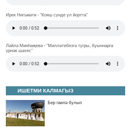
Ирек Нигъмәти - "Кояш сүнде ул йортта"
Ләйлә Минһаҗева - "Милләтебезгә тугры, буыннарга
үрнәк шәхес"
ИШЕТМИ КАЛМАГЫЗ
Бер гаилә булып