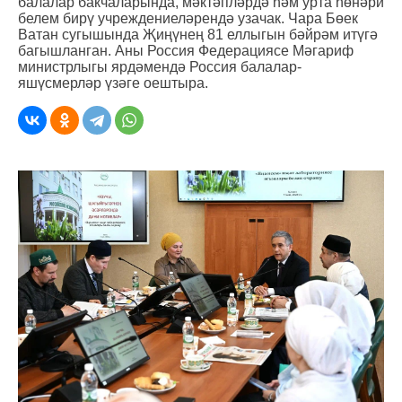
балалар бакчаларында, мәктәпләрдә һәм урта һөнәри
белем бирү учреждениеләрендә узачак. Чара Бөек
Ватан сугышында Җиңүнең 81 еллыгын бәйрәм итүгә
багышланган. Аны Россия Федерациясе Мәгариф
министрлыгы ярдәмендә Россия балалар-
яшүсмерләр үзәге оештыра.