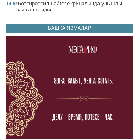
Бөтенроссия бәйгесе финалында уңышлы
14:59
чыгыш ясады
БАШКА ЯЗМАЛАР