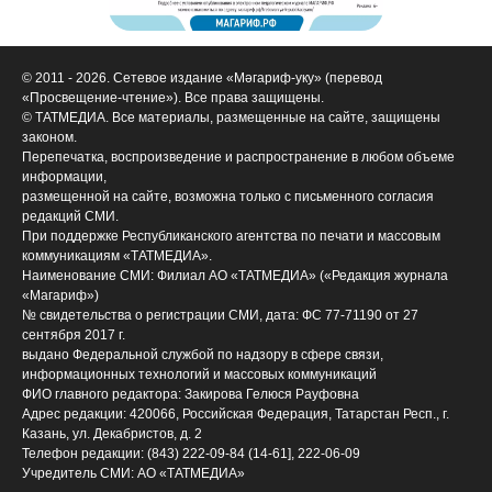
© 2011 - 2026. Сетевое издание «Мәгариф-уку» (перевод
«Просвещение-чтение»). Все права защищены.
© ТАТМЕДИА. Все материалы, размещенные на сайте, защищены
законом.
Перепечатка, воспроизведение и распространение в любом объеме
информации,
размещенной на сайте, возможна только с письменного согласия
редакций СМИ.
При поддержке Республиканского агентства по печати и массовым
коммуникациям «ТАТМЕДИА».
Наименование СМИ: Филиал АО «ТАТМЕДИА» («Редакция журнала
«Магариф»)
№ свидетельства о регистрации СМИ, дата: ФС 77-71190 от 27
сентября 2017 г.
выдано Федеральной службой по надзору в сфере связи,
информационных технологий и массовых коммуникаций
ФИО главного редактора: Закирова Гелюся Рауфовна
Адрес редакции: 420066, Российская Федерация, Татарстан Респ., г.
Казань, ул. Декабристов, д. 2
Телефон редакции: (843) 222-09-84 (14-61], 222-06-09
Учредитель СМИ: АО «ТАТМЕДИА»