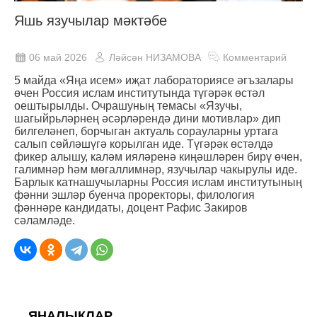
Яшь язучылар мәктәбе
06 май 2026
Ләйсән НИЗАМОВА
Комментарий
5 майда «Яңа исем» иҗат лабораториясе әгъзалары
өчен Россия ислам институтында түгәрәк өстәл
оештырылды. Очрашуның темасы «Язучы,
шагыйрьләрнең әсәрләрендә дини мотивлар» дип
билгеләнеп, борчыган актуаль сорауларны уртага
салып сөйләшүгә корылган иде. Түгәрәк өстәлдә
фикер алышу, каләм ияләренә киңәшләрен бирү өчен,
галимнәр һәм мөгаллимнәр, язучылар чакырулы иде.
Барлык катнашучыларны Россия ислам институтының
фәнни эшләр буенча проректоры, филология
фәннәре кандидаты, доцент Рафис Закиров
сәламләде.
ЯҢАЛЫКЛАР