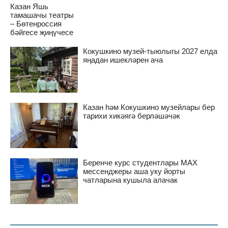
Казан Яшь
тамашачы театры
– Бөтенроссия
бәйгесе җиңүчесе
Кокушкино музей-тыюлыгы 2027 елда
яңадан ишекләрен ача
Казан һәм Кокушкино музейлары бер
тарихи хикәягә берләшәчәк
Беренче курс студентлары MAX
мессенджеры аша уку йорты
чатларына кушыла алачак