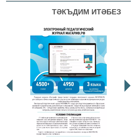
ТӘКЪДИМ ИТӘБЕЗ