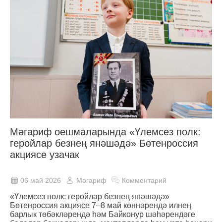
Мәгариф оешмаларында «Үлемсез полк:
геройлар безнең янәшәдә» Бөтенроссия
акциясе узачак
06 май 2026
Мәгариф
Комментарий
«Үлемсез полк: геройлар безнең янәшәдә»
Бөтенроссия акциясе 7–8 май көннәрендә илнең
барлык төбәкләрендә һәм Байконур шәһәрендәге