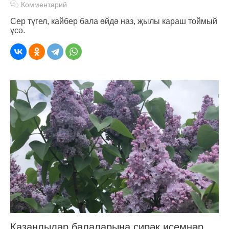
Комментарий
Cер түгел, кайбер бала өйдә наз, җылы караш тоймый
үсә.
Казанлылар балаларына сирәк исемнәр