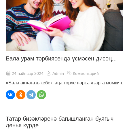
Бала урам тәрбиясендә үсмәсен дисәң...
24 гыйнвар 2024
Admin
Комментарий
«Бала ак кәгазь кебек, аңа төрле нәрсә язарга мөмкин.
Татар бизәкләренә багышланган буягыч
дөнья күрде