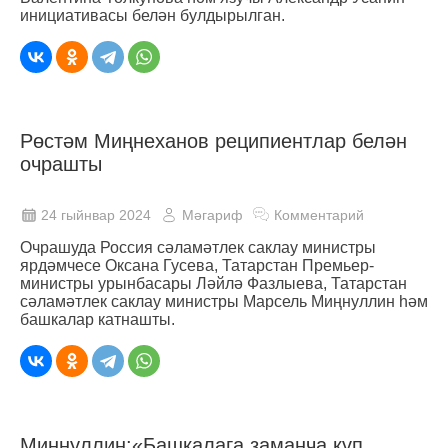
инициативасы белән булдырылган.
Рөстәм Миңнеханов реципиентлар белән
очрашты
24 гыйнвар 2024
Мәгариф
Комментарий
Очрашуда Россия сәламәтлек саклау министры
ярдәмчесе Оксана Гусева, Татарстан Премьер-
министры урынбасары Ләйлә Фазлыева, Татарстан
сәламәтлек саклау министры Марсель Миңнуллин һәм
башкалар катнашты.
Миңнуллин:«Башкалага заманча күп