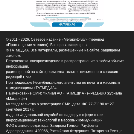
© 2011 - 2026. Сетевое издание «Мәгариф-уку» (перевод
«Просвещение-чтение»). Все права защищены.
© ТАТМЕДИА. Все материалы, размещенные на сайте, защищены
законом.
Перепечатка, воспроизведение и распространение в любом объеме
информации,
размещенной на сайте, возможна только с письменного согласия
редакций СМИ.
При поддержке Республиканского агентства по печати и массовым
коммуникациям «ТАТМЕДИА».
Наименование СМИ: Филиал АО «ТАТМЕДИА» («Редакция журнала
«Магариф»)
№ свидетельства о регистрации СМИ, дата: ФС 77-71190 от 27
сентября 2017 г.
выдано Федеральной службой по надзору в сфере связи,
информационных технологий и массовых коммуникаций
ФИО главного редактора: Закирова Гелюся Рауфовна
Адрес редакции: 420066, Российская Федерация, Татарстан Респ., г.