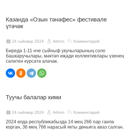
Казанда «Озын тәнәфес» фестивале
үтәчәк
24 гыйнвар 2024
Admin
Комментарий
Биредә 1-11 нче сыйныф укучыларының соло
башкаручылары, мәктәп иҗади коллективлары үзенең
сәләтен күрсәтә алачак.
Туучы балалар кими
24 гыйнвар 2024
Admin
Комментарий
2024 елда республикабызда 14 мең 266 пар гаилә
корган, 36 мең 766 нарасый якты дөньяга аваз салган.