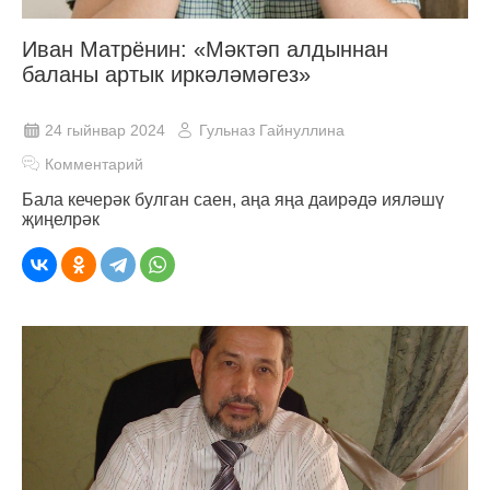
Иван Матрёнин: «Мәктәп алдыннан
баланы артык иркәләмәгез»
24 гыйнвар 2024
Гульназ Гайнуллина
Комментарий
Бала кечерәк булган саен, аңа яңа даирәдә ияләшү
җиңелрәк