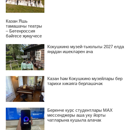
Казан Яшь
тамашачы театры
– Бөтенроссия
бәйгесе җиңүчесе
Кокушкино музей-тыюлыгы 2027 елда
яңадан ишекләрен ача
Казан һәм Кокушкино музейлары бер
тарихи хикәягә берләшәчәк
Беренче курс студентлары MAX
мессенджеры аша уку йорты
чатларына кушыла алачак