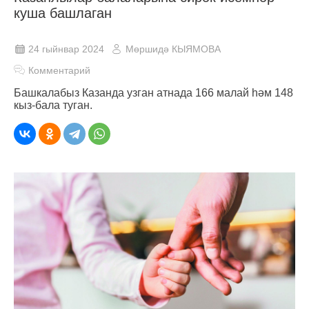
куша башлаган
24 гыйнвар 2024
Мөршидә КЫЯМОВА
Комментарий
Башкалабыз Казанда узган атнада 166 малай һәм 148
кыз-бала туган.