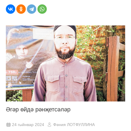
Әгәр өйдә рәнҗетсәләр
24 гыйнвар 2024
Фәния ЛОТФУЛЛИНА