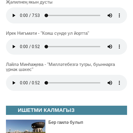
Җәлилнең якын дусты
Ирек Нигъмәти - "Кояш сүнде ул йортта"
Ләйлә Минһаҗева - "Милләтебезгә тугры, буыннарга
үрнәк шәхес"
ИШЕТМИ КАЛМАГЫЗ
Бер гаилә булып