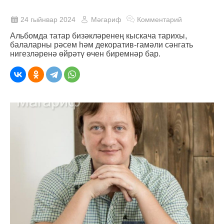
24 гыйнвар 2024
Мәгариф
Комментарий
Альбомда татар бизәкләренең кыскача тарихы,
балаларны рәсем һәм декоратив-гамәли сәнгать
нигезләренә өйрәтү өчен биремнәр бар.