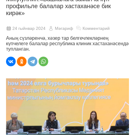
профильле балалар хастаханәсе бик
кирәк»
24 гыйнвар 2024
Мәгариф
Комментарий
Аның сүзләренчә, хәзер тар белгечлекләрнең
күпчелеге балалар республика клиник хастаханәсендә
тупланган.