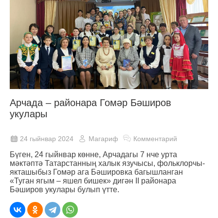
Арчада – районара Гомәр Бәширов
укулары
24 гыйнвар 2024
Магариф
Комментарий
Бүген, 24 гыйнвар көнне, Арчадагы 7 нче урта
мәктәптә Татарстанның халык язучысы, фольклорчы-
якташыбыз Гомәр ага Бәшировка багышланган
«Туган ягым – яшел бишек» дигән II районара
Бәширов укулары булып үтте.