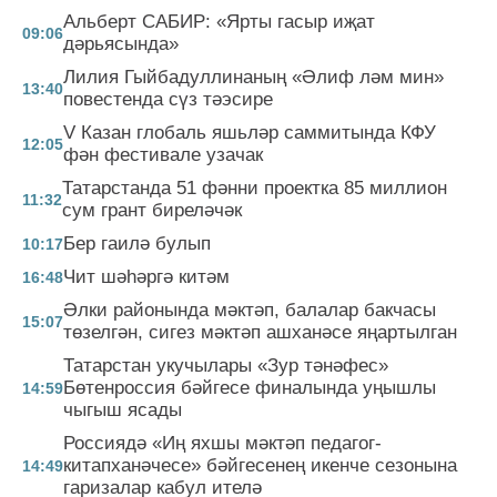
Альберт САБИР: «Ярты гасыр иҗат
09:06
дәрьясында»
Лилия Гыйбадуллинаның «Әлиф ләм мин»
13:40
повестенда сүз тәэсире
V Казан глобаль яшьләр саммитында КФУ
12:05
фән фестивале узачак
Татарстанда 51 фәнни проектка 85 миллион
11:32
сум грант биреләчәк
Бер гаилә булып
10:17
Чит шәһәргә китәм
16:48
Әлки районында мәктәп, балалар бакчасы
15:07
төзелгән, сигез мәктәп ашханәсе яңартылган
Татарстан укучылары «Зур тәнәфес»
Бөтенроссия бәйгесе финалында уңышлы
14:59
чыгыш ясады
Россиядә «Иң яхшы мәктәп педагог-
китапханәчесе» бәйгесенең икенче сезонына
14:49
гаризалар кабул ителә