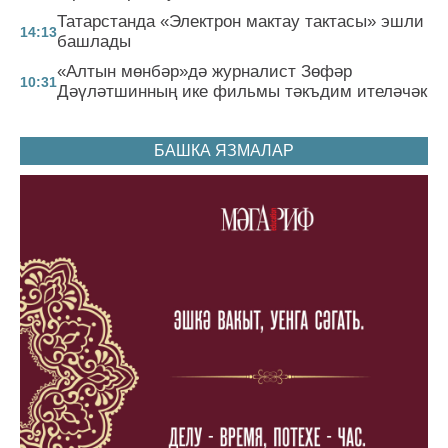
Татарстанда «Электрон мактау тактасы» эшли
14:13
башлады
«Алтын мөнбәр»дә журналист Зөфәр
10:31
Дәүләтшинның ике фильмы тәкъдим ителәчәк
БАШКА ЯЗМАЛАР