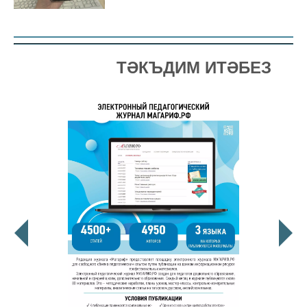
ТӘКЪДИМ ИТӘБЕЗ