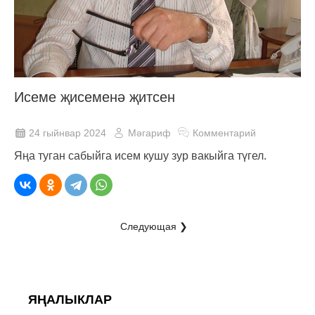
Исеме җисеменә җитсен
24 гыйнвар 2024
Мәгариф
Комментарий
Яңа туган сабыйга исем кушу зур вакыйга түгел.
Следующая ❯
ЯҢАЛЫКЛАР