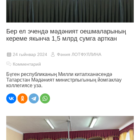
Бер ел эчендә мәдәният оешмаларының
кереме якынча 1,5 млрд сумга арткан
24 гыйнвар 2024
Фәния ЛОТФУЛЛИНА
Комментарий
Бүген республиканың Милли китапханәсендә
Татарстан Мәдәният министрлыгының йомгаклау
коллегиясе уза.