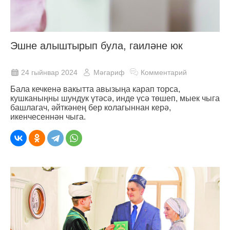
Эшне алыштырып була, гаиләне юк
24 гыйнвар 2024
Мәгариф
Комментарий
Бала кечкенә вакытта авызыңа карап торса,
кушканыңны шундук үтәсә, инде үсә төшеп, мыек чыга
башлагач, әйткәнең бер колагыннан керә,
икенчесеннән чыга.