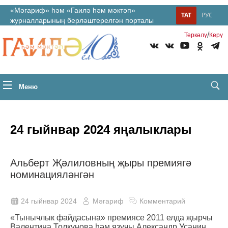
«Мәгариф» һәм «Гаилә һәм мәктәп»
ТАТ
РУС
журналларының берләштерелгән порталы
/
Теркəлү
Керү
Меню
24 гыйнвар 2024 яңалыклары
Альберт Җәлиловның җыры премиягә
номинацияләнгән
24 гыйнвар 2024
Мәгариф
Комментарий
«Тынычлык файдасына» премиясе 2011 елда җырчы
Валентина Толкунова һәм язучы Александр Усанин