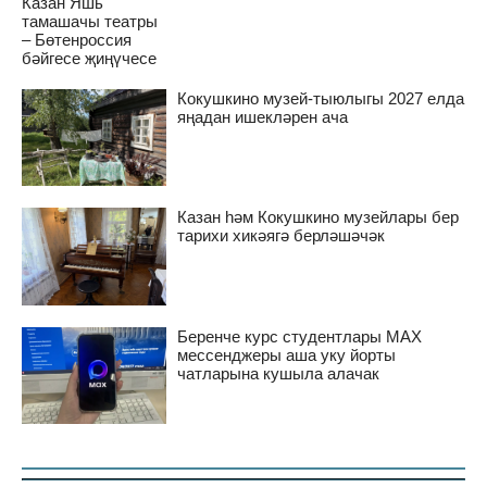
Казан Яшь
тамашачы театры
– Бөтенроссия
бәйгесе җиңүчесе
Кокушкино музей-тыюлыгы 2027 елда
яңадан ишекләрен ача
Казан һәм Кокушкино музейлары бер
тарихи хикәягә берләшәчәк
Беренче курс студентлары MAX
мессенджеры аша уку йорты
чатларына кушыла алачак