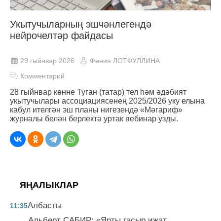
Укытучыларның эшчәнлегендә
нейрочелтәр файдасы
29 гыйнвар 2026
Фәния ЛОТФУЛЛИНА
Комментарий
28 гыйнвар көнне Туган (татар) тел һәм әдәбият
укытучылары ассоциациясенең 2025/2026 уку елына
кабул ителгән эш планы нигезендә «Мәгариф»
журналы белән берлектә уртак вебинар узды.
ЯҢАЛЫКЛАР
Албасты
11:35
Альберт САБИР: «Ярты гасыр иҗат