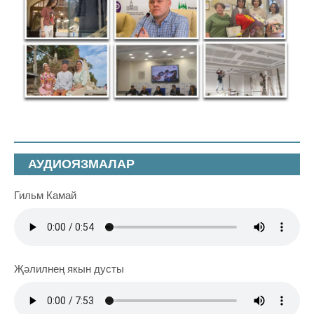
АУДИОЯЗМАЛАР
Гильм Камай
Җәлилнең якын дусты