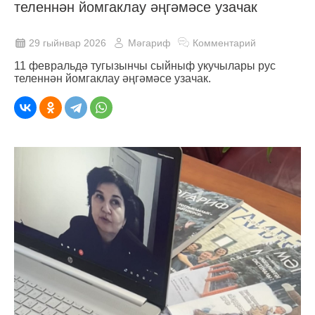
теленнән йомгаклау әңгәмәсе узачак
29 гыйнвар 2026
Мәгариф
Комментарий
11 февральдә тугызынчы сыйныф укучылары рус
теленнән йомгаклау әңгәмәсе узачак.