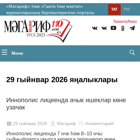
«Мәгариф» һәм «Гаилә һәм мәктәп»
ТАТ
РУС
журналларының берләштерелгән порталы
/
Теркəлү
Керү
Меню
29 гыйнвар 2026 яңалыклары
Иннополис лицеенда ачык ишекләр көне
узачак
29 гыйнвар 2026
Мәгариф
Комментарий
Иннополис лицеенда 7 нче һәм 8–10 нчы
сыйныфларга укырга керергә теләүчеләр өчен