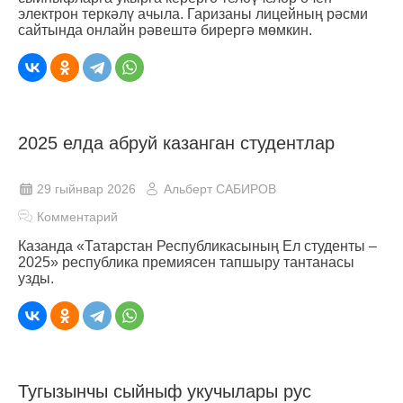
электрон теркәлү ачыла. Гаризаны лицейның рәсми
сайтында онлайн рәвештә бирергә мөмкин.
2025 елда абруй казанган студентлар
29 гыйнвар 2026
Альберт САБИРОВ
Комментарий
Казанда «Татарстан Республикасының Ел студенты –
2025» республика премиясен тапшыру тантанасы
узды.
Тугызынчы сыйныф укучылары рус