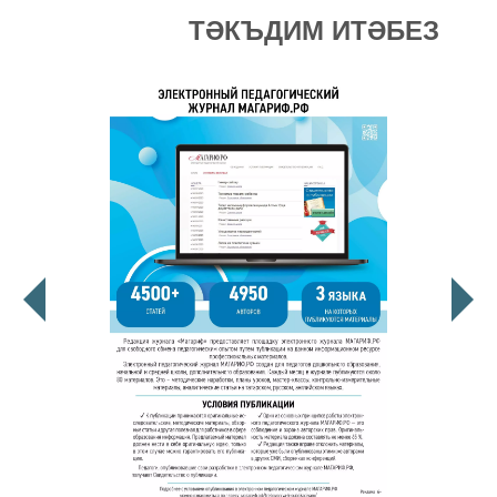
ТӘКЪДИМ ИТӘБЕЗ