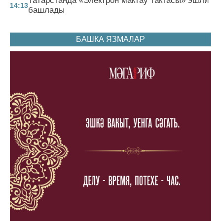
Татарстанда «Электрон мактау тактасы» эшли
14:13
башлады
БАШКА ЯЗМАЛАР