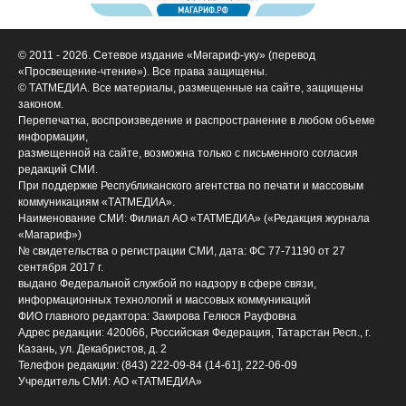
© 2011 - 2026. Сетевое издание «Мәгариф-уку» (перевод
«Просвещение-чтение»). Все права защищены.
© ТАТМЕДИА. Все материалы, размещенные на сайте, защищены
законом.
Перепечатка, воспроизведение и распространение в любом объеме
информации,
размещенной на сайте, возможна только с письменного согласия
редакций СМИ.
При поддержке Республиканского агентства по печати и массовым
коммуникациям «ТАТМЕДИА».
Наименование СМИ: Филиал АО «ТАТМЕДИА» («Редакция журнала
«Магариф»)
№ свидетельства о регистрации СМИ, дата: ФС 77-71190 от 27
сентября 2017 г.
выдано Федеральной службой по надзору в сфере связи,
информационных технологий и массовых коммуникаций
ФИО главного редактора: Закирова Гелюся Рауфовна
Адрес редакции: 420066, Российская Федерация, Татарстан Респ., г.
Казань, ул. Декабристов, д. 2
Телефон редакции: (843) 222-09-84 (14-61], 222-06-09
Учредитель СМИ: АО «ТАТМЕДИА»