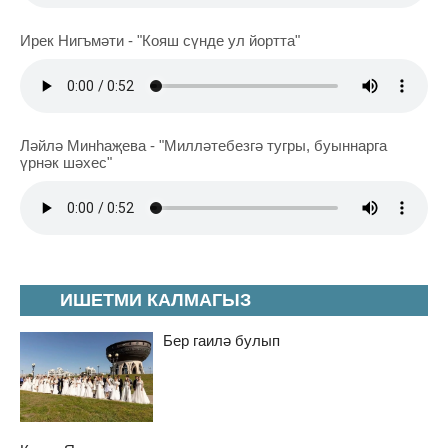
Ирек Нигъмәти - "Кояш сүнде ул йортта"
Ләйлә Минһаҗева - "Милләтебезгә тугры, буыннарга
үрнәк шәхес"
ИШЕТМИ КАЛМАГЫЗ
Бер гаилә булып