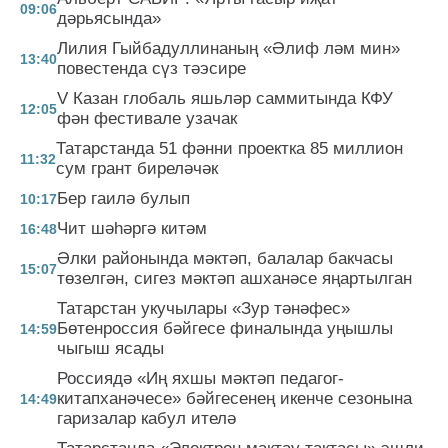
09:06
дәрьясында»
Лилия Гыйбадуллинаның «Әлиф ләм мин»
13:40
повестенда сүз тәэсире
V Казан глобаль яшьләр саммитында КФУ
12:05
фән фестивале узачак
Татарстанда 51 фәнни проектка 85 миллион
11:32
сум грант биреләчәк
Бер гаилә булып
10:17
Чит шәһәргә китәм
16:48
Әлки районында мәктәп, балалар бакчасы
15:07
төзелгән, сигез мәктәп ашханәсе яңартылган
Татарстан укучылары «Зур тәнәфес»
Бөтенроссия бәйгесе финалында уңышлы
14:59
чыгыш ясады
Россиядә «Иң яхшы мәктәп педагог-
китапханәчесе» бәйгесенең икенче сезонына
14:49
гаризалар кабул ителә