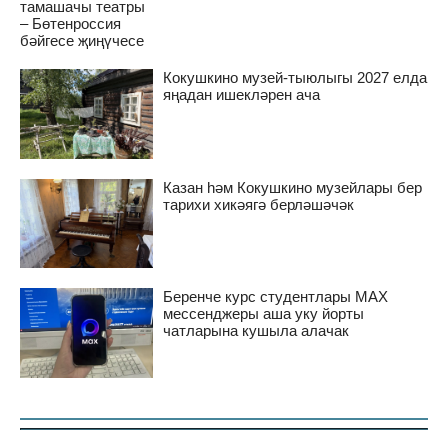
тамашачы театры
– Бөтенроссия
бәйгесе җиңүчесе
Кокушкино музей-тыюлыгы 2027 елда
яңадан ишекләрен ача
Казан һәм Кокушкино музейлары бер
тарихи хикәягә берләшәчәк
Беренче курс студентлары MAX
мессенджеры аша уку йорты
чатларына кушыла алачак