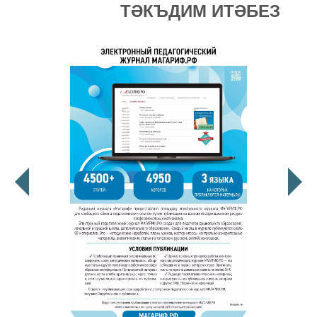
ТӘКЪДИМ ИТӘБЕЗ