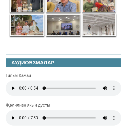
АУДИОЯЗМАЛАР
Гильм Камай
Җәлилнең якын дусты