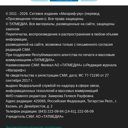
© 2011 - 2026. Сетевое издание «Мәгариф-уку» (перевод
«Просвещение-чтение»). Все права защищены.
© ТАТМЕДИА. Все материалы, размещенные на сайте, защищены
законом.
Перепечатка, воспроизведение и распространение в любом объеме
информации,
размещенной на сайте, возможна только с письменного согласия
редакций СМИ.
При поддержке Республиканского агентства по печати и массовым
коммуникациям «ТАТМЕДИА».
Наименование СМИ: Филиал АО «ТАТМЕДИА» («Редакция журнала
«Магариф»)
№ свидетельства о регистрации СМИ, дата: ФС 77-71190 от 27
сентября 2017 г.
выдано Федеральной службой по надзору в сфере связи,
информационных технологий и массовых коммуникаций
ФИО главного редактора: Закирова Гелюся Рауфовна
Адрес редакции: 420066, Российская Федерация, Татарстан Респ., г.
Казань, ул. Декабристов, д. 2
Телефон редакции: (843) 222-09-84 (14-61], 222-06-09
Учредитель СМИ: АО «ТАТМЕДИА»
Антикоррупционная политика