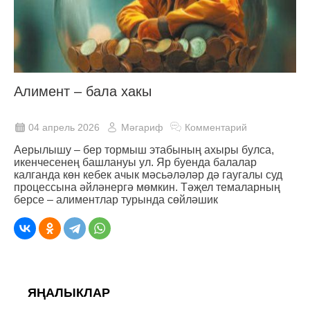
Алимент – бала хакы
04 апрель 2026
Мәгариф
Комментарий
Аерылышу – бер тормыш этабының ахыры булса,
икенчесенең башлануы ул. Яр буенда балалар
калганда көн кебек ачык мәсьәләләр дә гаугалы суд
процессына әйләнергә мөмкин. Тәҗел темаларның
берсе – алиментлар турында сөйләшик
ЯҢАЛЫКЛАР