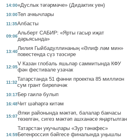
«Дуслык тәгәрмәче» (Дидактик уен)
14:00
Тел ачкычлары
10:00
Албасты
11:35
Альберт САБИР: «Ярты гасыр иҗат
09:06
дәрьясында»
Лилия Гыйбадуллинаның «Әлиф ләм мин»
13:40
повестенда сүз тәэсире
V Казан глобаль яшьләр саммитында КФУ
12:05
фән фестивале узачак
Татарстанда 51 фәнни проектка 85 миллион
11:32
сум грант биреләчәк
Бер гаилә булып
10:17
Чит шәһәргә китәм
16:48
Әлки районында мәктәп, балалар бакчасы
15:07
төзелгән, сигез мәктәп ашханәсе яңартылган
Татарстан укучылары «Зур тәнәфес»
Бөтенроссия бәйгесе финалында уңышлы
14:59