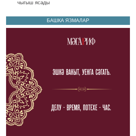
чыгыш ясады
БАШКА ЯЗМАЛАР