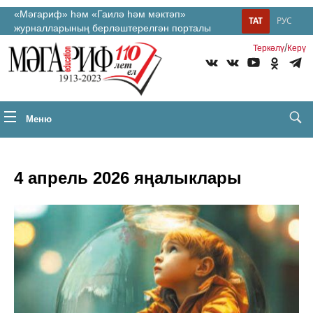
«Мәгариф» һәм «Гаилә һәм мәктәп»
ТАТ
РУС
журналларының берләштерелгән порталы
/
Теркəлү
Керү
Меню
4 апрель 2026 яңалыклары