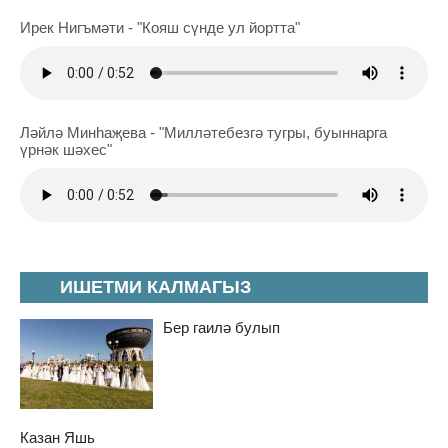
Ирек Нигъмәти - "Кояш сүнде ул йортта"
Ләйлә Минһаҗева - "Милләтебезгә тугры, буыннарга
үрнәк шәхес"
ИШЕТМИ КАЛМАГЫЗ
Бер гаилә булып
Казан Яшь