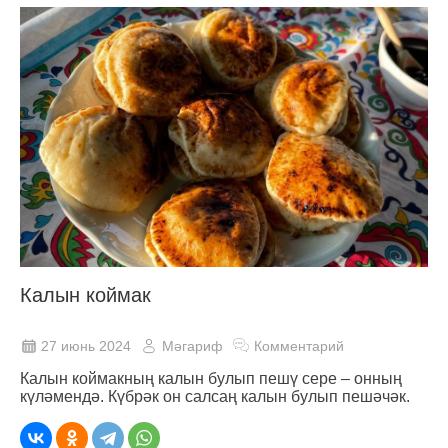
Калын коймак
27 июнь 2024
Мәгариф
Комментарий
Калын коймакның калын булып пешү сере – онның
күләмендә. Күбрәк он салсаң калын булып пешәчәк.