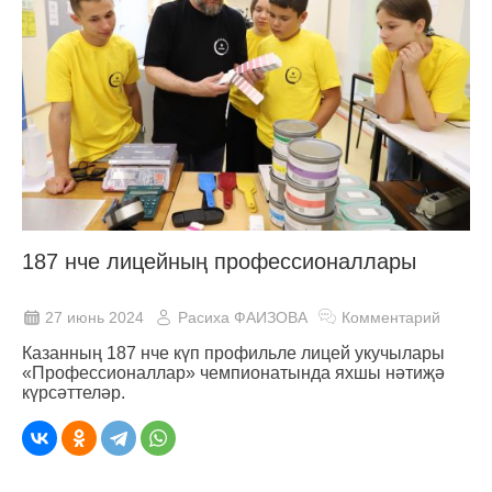
187 нче лицейның профессионаллары
27 июнь 2024
Расиха ФАИЗОВА
Комментарий
Казанның 187 нче күп профильле лицей укучылары
«Профессионаллар» чемпионатында яхшы нәтиҗә
күрсәттеләр.