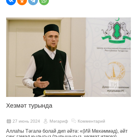
Хезмәт турында
27 июнь 2024
Мәгариф
Комментарий
Аллаһы Тәгалә болай дип әйтә: «(Ий Мөхәммәд), әйт
син: гамәл кылыгыз (тырышыгыз, хезмәт итегез).