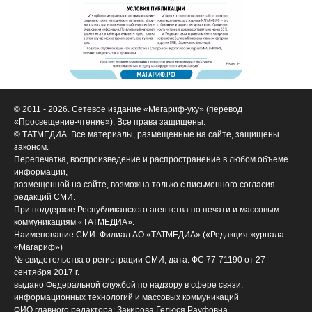
© 2011 - 2026. Сетевое издание «Мәгариф-уку» (перевод
«Просвещение-чтение»). Все права защищены.
© ТАТМЕДИА. Все материалы, размещенные на сайте, защищены
законом.
Перепечатка, воспроизведение и распространение в любом объеме
информации,
размещенной на сайте, возможна только с письменного согласия
редакций СМИ.
При поддержке Республиканского агентства по печати и массовым
коммуникациям «ТАТМЕДИА».
Наименование СМИ: Филиал АО «ТАТМЕДИА» («Редакция журнала
«Магариф»)
№ свидетельства о регистрации СМИ, дата: ФС 77-71190 от 27
сентября 2017 г.
выдано Федеральной службой по надзору в сфере связи,
информационных технологий и массовых коммуникаций
ФИО главного редактора: Закирова Гелюся Рауфовна