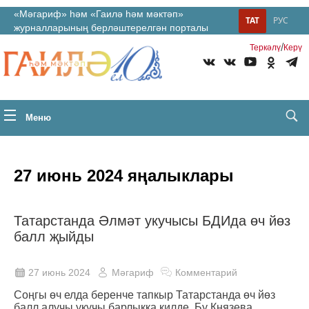
«Мәгариф» һәм «Гаилә һәм мәктәп»
ТАТ
РУС
журналларының берләштерелгән порталы
/
Теркəлү
Керү
Меню
27 июнь 2024 яңалыклары
Татарстанда Әлмәт укучысы БДИда өч йөз
балл җыйды
27 июнь 2024
Мәгариф
Комментарий
Соңгы өч елда беренче тапкыр Татарстанда өч йөз
балл алучы укучы барлыкка килде. Бу Князева