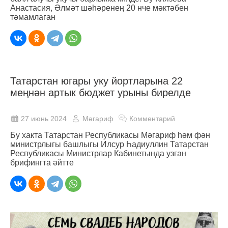
Анастасия, Әлмәт шәһәренең 20 нче мәктәбен
тәмамлаган
Татарстан югары уку йортларына 22
меңнән артык бюджет урыны бирелде
27 июнь 2024
Мәгариф
Комментарий
Бу хакта Татарстан Республикасы Мәгариф һәм фән
министрлыгы башлыгы Илсур Һадиуллин Татарстан
Республикасы Министрлар Кабинетында узган
брифингта әйтте