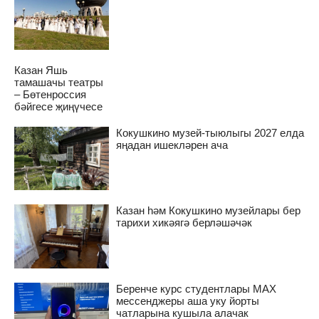
Казан Яшь
тамашачы театры
– Бөтенроссия
бәйгесе җиңүчесе
Кокушкино музей-тыюлыгы 2027 елда
яңадан ишекләрен ача
Казан һәм Кокушкино музейлары бер
тарихи хикәягә берләшәчәк
Беренче курс студентлары MAX
мессенджеры аша уку йорты
чатларына кушыла алачак