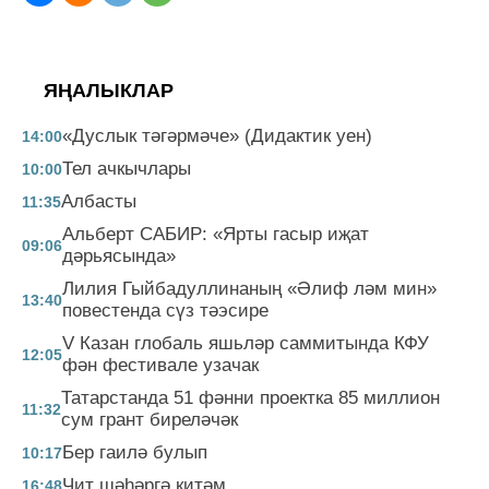
ЯҢАЛЫКЛАР
«Дуслык тәгәрмәче» (Дидактик уен)
14:00
Тел ачкычлары
10:00
Албасты
11:35
Альберт САБИР: «Ярты гасыр иҗат
09:06
дәрьясында»
Лилия Гыйбадуллинаның «Әлиф ләм мин»
13:40
повестенда сүз тәэсире
V Казан глобаль яшьләр саммитында КФУ
12:05
фән фестивале узачак
Татарстанда 51 фәнни проектка 85 миллион
11:32
сум грант биреләчәк
Бер гаилә булып
10:17
Чит шәһәргә китәм
16:48