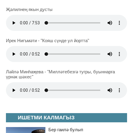
Җәлилнең якын дусты
Ирек Нигъмәти - "Кояш сүнде ул йортта"
Ләйлә Минһаҗева - "Милләтебезгә тугры, буыннарга
үрнәк шәхес"
ИШЕТМИ КАЛМАГЫЗ
Бер гаилә булып