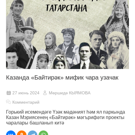
Казанда «Байтирәк» мифик чара узачак
27 июнь 2024
Мөршидә КЫЯМОВА
Комментарий
Горький исемендәге Үзәк мәдәният һәм ял паркында
Казан Мэриясенең «Байтирәк» мәгърифәти проекты
чаралары башланып китә