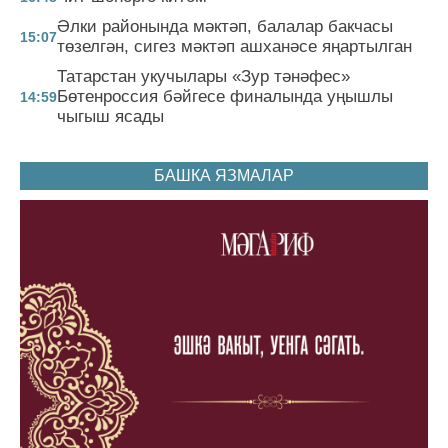
Әлки районында мәктәп, балалар бакчасы
15:07
төзелгән, сигез мәктәп ашханәсе яңартылган
Татарстан укучылары «Зур тәнәфес»
Бөтенроссия бәйгесе финалында уңышлы
14:59
чыгыш ясады
БАШКА ЯЗМАЛАР