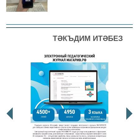
ТӘКЪДИМ ИТӘБЕЗ