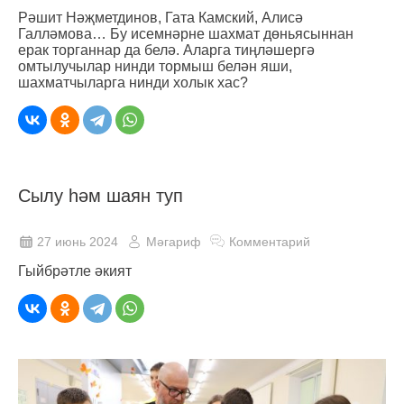
Рәшит Нәҗметдинов, Гата Камский, Алисә
Галләмова… Бу исемнәрне шахмат дөньясыннан
ерак торганнар да белә. Аларга тиңләшергә
омтылучылар нинди тормыш белән яши,
шахматчыларга нинди холык хас?
Сылу һәм шаян туп
27 июнь 2024
Мәгариф
Комментарий
Гыйбрәтле әкият