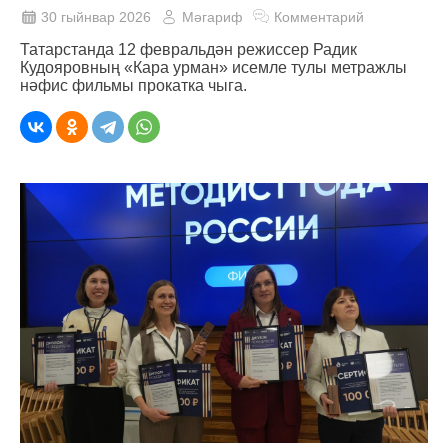
30 гыйнвар 2026
Мәгариф
Комментарий
Татарстанда 12 февральдән режиссер Радик
Кудояровның «Кара урман» исемле тулы метражлы
нәфис фильмы прокатка чыга.