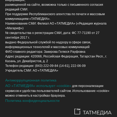
размещенной на сайте, возможна только с письменного согласия
редакций СМИ.
При поддержке Республиканского агентства по печати и массовым
коммуникациям «ТАТМЕДИА».
Наименование СМИ: Филиал АО «ТАТМЕДИА» («Редакция журнала
«Магариф»)
№ свидетельства о регистрации СМИ, дата: ФС 77-71190 от 27
сентября 2017 г.
выдано Федеральной службой по надзору в сфере связи,
информационных технологий и массовых коммуникаций
ФИО главного редактора: Закирова Гелюся Рауфовна
Адрес редакции: 420066, Российская Федерация, Татарстан Респ., г.
Казань, ул. Декабристов, д. 2
Телефон редакции: (843) 222-09-84 (14-61], 222-06-09
Учредитель СМИ: АО «ТАТМЕДИА»
Антикоррупционная политика
АО «ТАТМЕДИА» использует «cookie»
для персонализации
сервисов и удобства пользователей сайтом. Использование «cookie»
можно отменить в настройках браузера.
Политика конфиденциальности