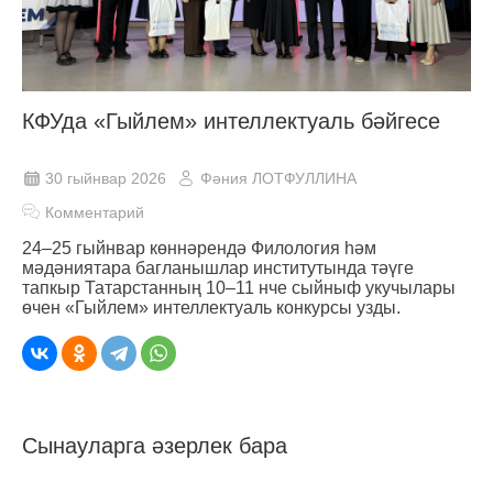
КФУда «Гыйлем» интеллектуаль бәйгесе
30 гыйнвар 2026
Фәния ЛОТФУЛЛИНА
Комментарий
24–25 гыйнвар көннәрендә Филология һәм
мәдәниятара багланышлар институтында тәүге
тапкыр Татарстанның 10–11 нче сыйныф укучылары
өчен «Гыйлем» интеллектуаль конкурсы узды.
Сынауларга әзерлек бара