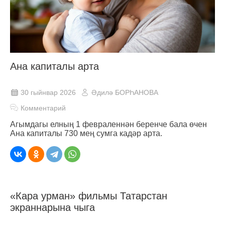
Ана капиталы арта
30 гыйнвар 2026
Әдилә БОРҺАНОВА
Комментарий
Агымдагы елның 1 февраленнән беренче бала өчен
Ана капиталы 730 мең сумга кадәр арта.
«Кара урман» фильмы Татарстан
экраннарына чыга