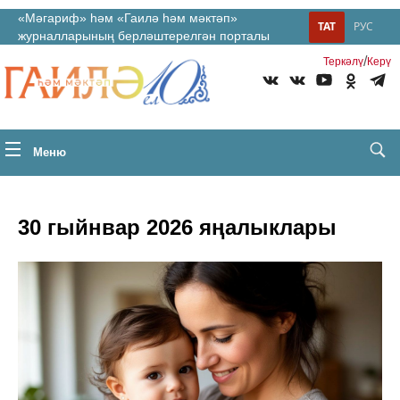
«Мәгариф» һәм «Гаилә һәм мәктәп»
ТАТ
РУС
журналларының берләштерелгән порталы
/
Теркəлү
Керү
Меню
30 гыйнвар 2026 яңалыклары