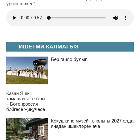
үрнәк шәхес"
ИШЕТМИ КАЛМАГЫЗ
Бер гаилә булып
Казан Яшь
тамашачы театры
– Бөтенроссия
бәйгесе җиңүчесе
Кокушкино музей-тыюлыгы 2027 елда
яңадан ишекләрен ача