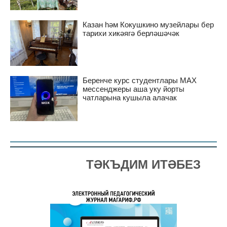
Казан һәм Кокушкино музейлары бер
тарихи хикәягә берләшәчәк
Беренче курс студентлары MAX
мессенджеры аша уку йорты
чатларына кушыла алачак
ТӘКЪДИМ ИТӘБЕЗ