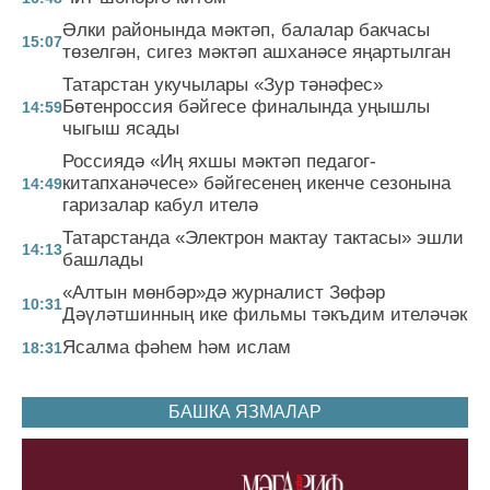
Әлки районында мәктәп, балалар бакчасы
15:07
төзелгән, сигез мәктәп ашханәсе яңартылган
Татарстан укучылары «Зур тәнәфес»
Бөтенроссия бәйгесе финалында уңышлы
14:59
чыгыш ясады
Россиядә «Иң яхшы мәктәп педагог-
китапханәчесе» бәйгесенең икенче сезонына
14:49
гаризалар кабул ителә
Татарстанда «Электрон мактау тактасы» эшли
14:13
башлады
«Алтын мөнбәр»дә журналист Зөфәр
10:31
Дәүләтшинның ике фильмы тәкъдим ителәчәк
Ясалма фәһем һәм ислам
18:31
БАШКА ЯЗМАЛАР