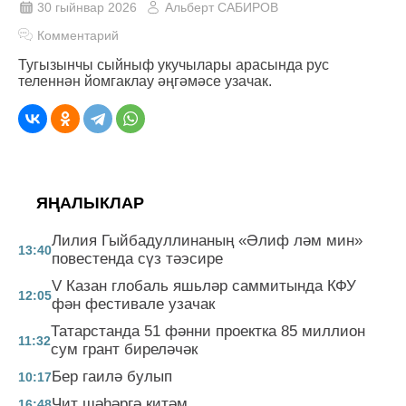
30 гыйнвар 2026
Альберт САБИРОВ
Комментарий
Тугызынчы сыйныф укучылары арасында рус
теленнән йомгаклау әңгәмәсе узачак.
ЯҢАЛЫКЛАР
Лилия Гыйбадуллинаның «Әлиф ләм мин»
13:40
повестенда сүз тәэсире
V Казан глобаль яшьләр саммитында КФУ
12:05
фән фестивале узачак
Татарстанда 51 фәнни проектка 85 миллион
11:32
сум грант биреләчәк
Бер гаилә булып
10:17
Чит шәһәргә китәм
16:48