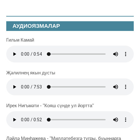
АУДИОЯЗМАЛАР
Гильм Камай
Җәлилнең якын дусты
Ирек Нигъмәти - "Кояш сүнде ул йортта"
Ләйлә Минһаҗева - "Милләтебезгә тугры, буыннарга