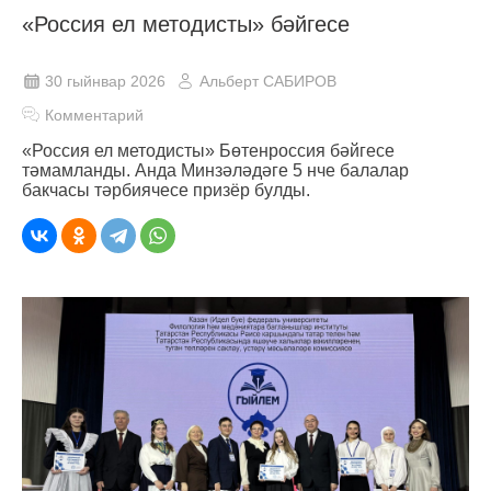
«Россия ел методисты» бәйгесе
30 гыйнвар 2026
Альберт САБИРОВ
Комментарий
«Россия ел методисты» Бөтенроссия бәйгесе
тәмамланды. Анда Минзәләдәге 5 нче балалар
бакчасы тәрбиячесе призёр булды.