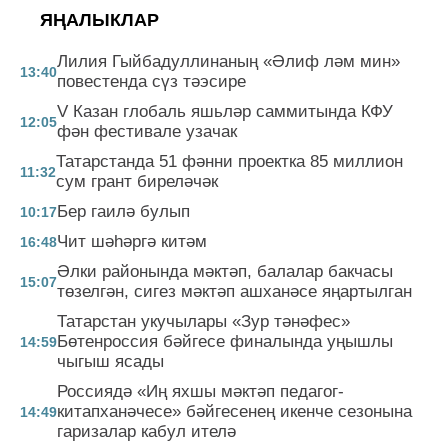
ЯҢАЛЫКЛАР
Лилия Гыйбадуллинаның «Әлиф ләм мин»
13:40
повестенда сүз тәэсире
V Казан глобаль яшьләр саммитында КФУ
12:05
фән фестивале узачак
Татарстанда 51 фәнни проектка 85 миллион
11:32
сум грант биреләчәк
Бер гаилә булып
10:17
Чит шәһәргә китәм
16:48
Әлки районында мәктәп, балалар бакчасы
15:07
төзелгән, сигез мәктәп ашханәсе яңартылган
Татарстан укучылары «Зур тәнәфес»
Бөтенроссия бәйгесе финалында уңышлы
14:59
чыгыш ясады
Россиядә «Иң яхшы мәктәп педагог-
китапханәчесе» бәйгесенең икенче сезонына
14:49
гаризалар кабул ителә