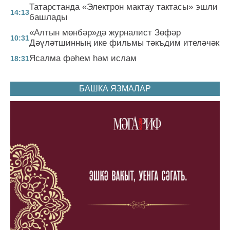
Татарстанда «Электрон мактау тактасы» эшли
14:13
башлады
«Алтын мөнбәр»дә журналист Зөфәр
10:31
Дәүләтшинның ике фильмы тәкъдим ителәчәк
Ясалма фәһем һәм ислам
18:31
БАШКА ЯЗМАЛАР