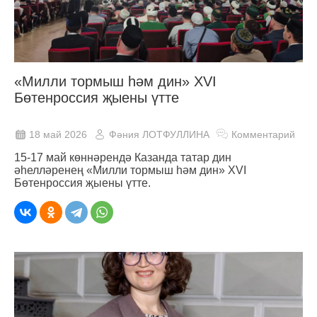
«Милли тормыш һәм дин» XVI
Бөтенроссия җыены үтте
18 май 2026
Фәния ЛОТФУЛЛИНА
Комментарий
15-17 май көннәрендә Казанда татар дин
әһелләренең «Милли тормыш һәм дин» XVI
Бөтенроссия җыены үтте.