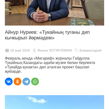
Айнур Нуриев: «Тукайның туганы дип
кычкырып йөрмәдем»
18 май 2026
Фәния ЛОТФУЛЛИНА
Комментарий
Февраль аенда «Мәгариф» журналы Габдулла
Тукайның Казандагы әдәби музее белән берлектә
«Тукайда кунакта» дип аталган проект башлап
җибәрде.