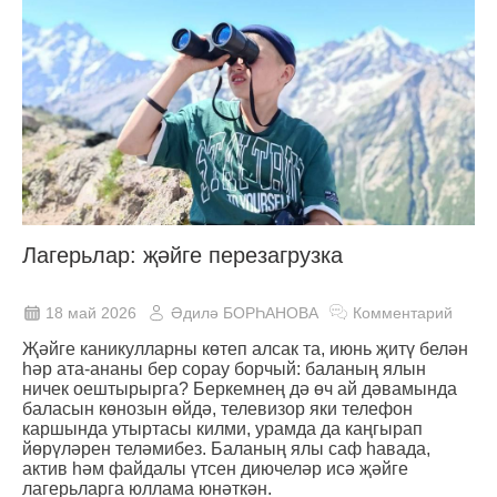
Лагерьлар: җәйге перезагрузка
18 май 2026
Әдилә БОРҺАНОВА
Комментарий
Җәйге каникулларны көтеп алсак та, июнь җитү белән
һәр ата-ананы бер сорау борчый: баланың ялын
ничек оештырырга? Беркемнең дә өч ай дәвамында
баласын көнозын өйдә, телевизор яки телефон
каршында утыртасы килми, урамда да каңгырап
йөрүләрен теләмибез. Баланың ялы саф һавада,
актив һәм файдалы үтсен диючеләр исә җәйге
лагерьларга юллама юнәткән.