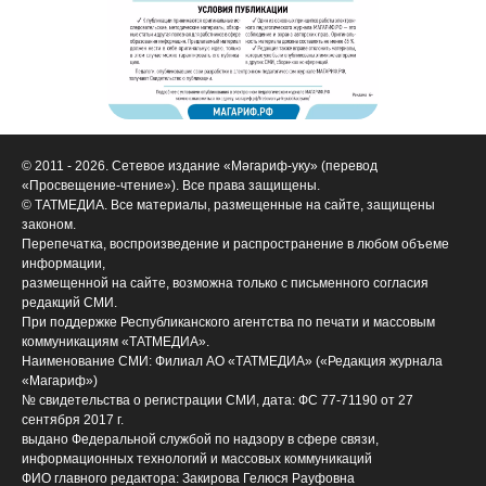
© 2011 - 2026. Сетевое издание «Мәгариф-уку» (перевод
«Просвещение-чтение»). Все права защищены.
© ТАТМЕДИА. Все материалы, размещенные на сайте, защищены
законом.
Перепечатка, воспроизведение и распространение в любом объеме
информации,
размещенной на сайте, возможна только с письменного согласия
редакций СМИ.
При поддержке Республиканского агентства по печати и массовым
коммуникациям «ТАТМЕДИА».
Наименование СМИ: Филиал АО «ТАТМЕДИА» («Редакция журнала
«Магариф»)
№ свидетельства о регистрации СМИ, дата: ФС 77-71190 от 27
сентября 2017 г.
выдано Федеральной службой по надзору в сфере связи,
информационных технологий и массовых коммуникаций
ФИО главного редактора: Закирова Гелюся Рауфовна