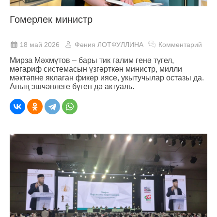
Гомерлек министр
18 май 2026
Фәния ЛОТФУЛЛИНА
Комментарий
Мирза Мәхмүтов – бары тик галим генә түгел,
мәгариф системасын үзгәрткән министр, милли
мәктәпне яклаган фикер иясе, укытучылар остазы да.
Аның эшчәнлеге бүген дә актуаль.