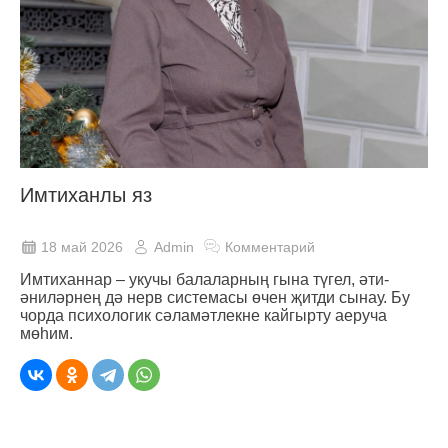
Имтиханлы яз
18 май 2026
Admin
Комментарий
Имтиханнар ‒ укучы балаларның гына түгел, әти-
әниләрнең дә нерв системасы өчен җитди сынау. Бу
чорда психологик сәламәтлекне кайгырту аеруча
мөһим.