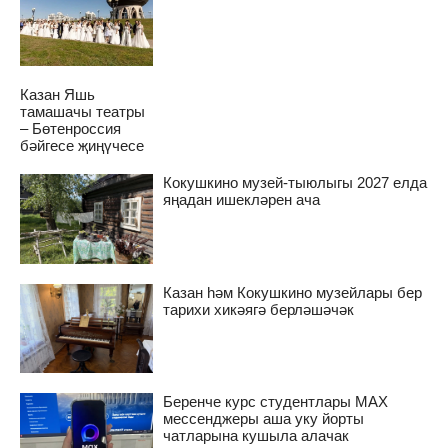
Казан Яшь
тамашачы театры
– Бөтенроссия
бәйгесе җиңүчесе
Кокушкино музей-тыюлыгы 2027 елда
яңадан ишекләрен ача
Казан һәм Кокушкино музейлары бер
тарихи хикәягә берләшәчәк
Беренче курс студентлары MAX
мессенджеры аша уку йорты
чатларына кушыла алачак