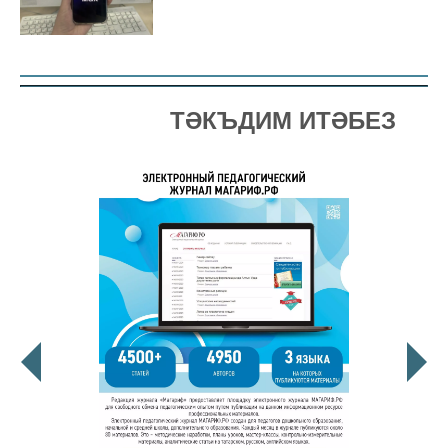
ТӘКЪДИМ ИТӘБЕЗ