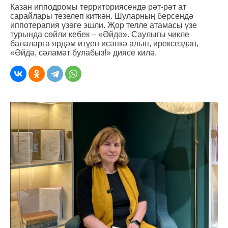
Казан ипподромы территориясендә рәт-рәт ат
сарайлары тезелеп киткән. Шуларның берсендә
иппотерапия үзәге эшли. Җор телле атамасы үзе
турында сөйли кебек – «Әйдә». Саулыгы чикле
балаларга ярдәм итүен исәпкә алып, ирексездән,
«Әйдә, сәламәт булабыз!» диясе килә.