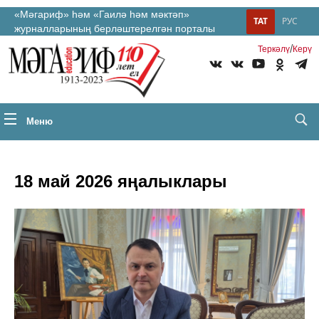
«Мәгариф» һәм «Гаилә һәм мәктәп»
ТАТ
РУС
журналларының берләштерелгән порталы
/
Теркəлү
Керү
Меню
18 май 2026 яңалыклары