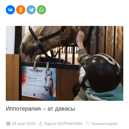
Иппотерапия – ат дәвасы
18 май 2026
Әдилә БОРҺАНОВА
Комментарий