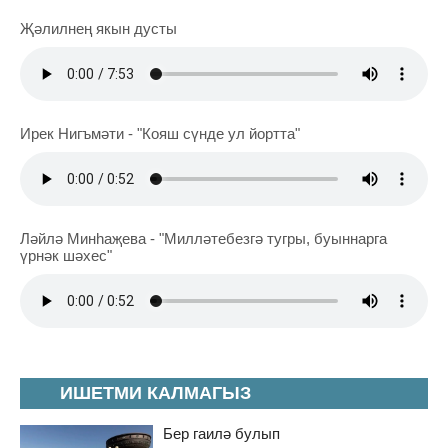
Җәлилнең якын дусты
Ирек Нигъмәти - "Кояш сүнде ул йортта"
Ләйлә Минһаҗева - "Милләтебезгә тугры, буыннарга
үрнәк шәхес"
ИШЕТМИ КАЛМАГЫЗ
Бер гаилә булып