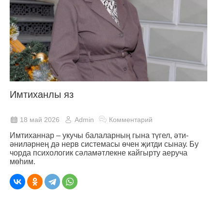
Имтиханлы яз
18 май 2026
Admin
Комментарий
Имтиханнар ‒ укучы балаларның гына түгел, әти-
әниләрнең дә нерв системасы өчен җитди сынау. Бу
чорда психологик сәламәтлекне кайгырту аеруча
мөһим.