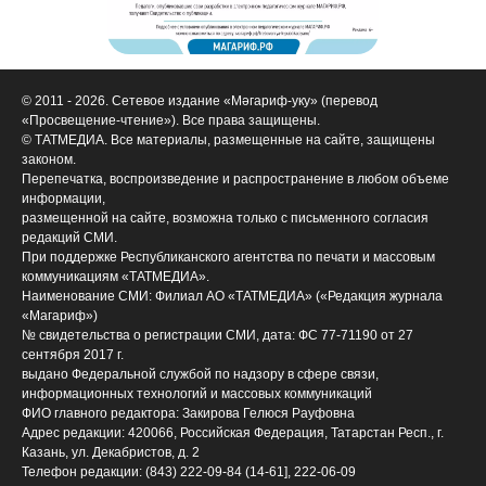
© 2011 - 2026. Сетевое издание «Мәгариф-уку» (перевод
«Просвещение-чтение»). Все права защищены.
© ТАТМЕДИА. Все материалы, размещенные на сайте, защищены
законом.
Перепечатка, воспроизведение и распространение в любом объеме
информации,
размещенной на сайте, возможна только с письменного согласия
редакций СМИ.
При поддержке Республиканского агентства по печати и массовым
коммуникациям «ТАТМЕДИА».
Наименование СМИ: Филиал АО «ТАТМЕДИА» («Редакция журнала
«Магариф»)
№ свидетельства о регистрации СМИ, дата: ФС 77-71190 от 27
сентября 2017 г.
выдано Федеральной службой по надзору в сфере связи,
информационных технологий и массовых коммуникаций
ФИО главного редактора: Закирова Гелюся Рауфовна
Адрес редакции: 420066, Российская Федерация, Татарстан Респ., г.
Казань, ул. Декабристов, д. 2
Телефон редакции: (843) 222-09-84 (14-61], 222-06-09