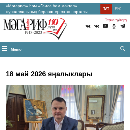
«Мәгариф» һәм «Гаилә һәм мәктәп»
ТАТ
РУС
журналларының берләштерелгән порталы
/
Теркəлү
Керү
Меню
18 май 2026 яңалыклары