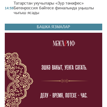
Татарстан укучылары «Зур тәнәфес»
Бөтенроссия бәйгесе финалында уңышлы
14:59
чыгыш ясады
БАШКА ЯЗМАЛАР