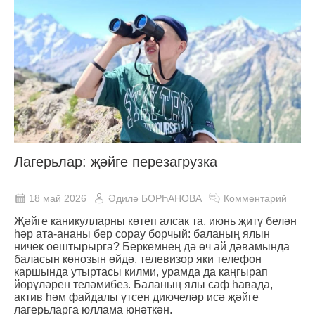
Лагерьлар: җәйге перезагрузка
18 май 2026
Әдилә БОРҺАНОВА
Комментарий
Җәйге каникулларны көтеп алсак та, июнь җитү белән
һәр ата-ананы бер сорау борчый: баланың ялын
ничек оештырырга? Беркемнең дә өч ай дәвамында
баласын көнозын өйдә, телевизор яки телефон
каршында утыртасы килми, урамда да каңгырап
йөрүләрен теләмибез. Баланың ялы саф һавада,
актив һәм файдалы үтсен диючеләр исә җәйге
лагерьларга юллама юнәткән.