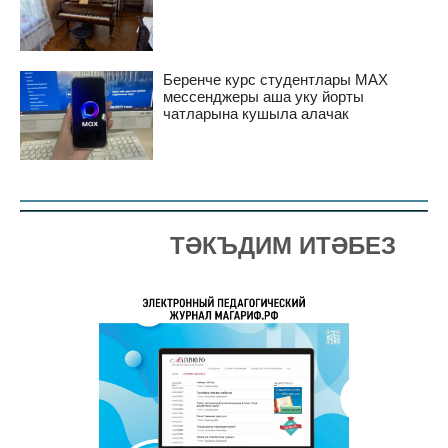
Беренче курс студентлары MAX
мессенджеры аша уку йорты
чатларына кушыла алачак
ТӘКЪДИМ ИТӘБЕЗ