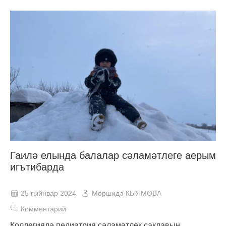
Гаилә елында балалар сәламәтлеге аерым
игътибарда
25 гыйнвар 2024
Мөршидә КЫЯМОВА
Комментарий
Коллегиядә педиатрия сәламәтлек саклавын