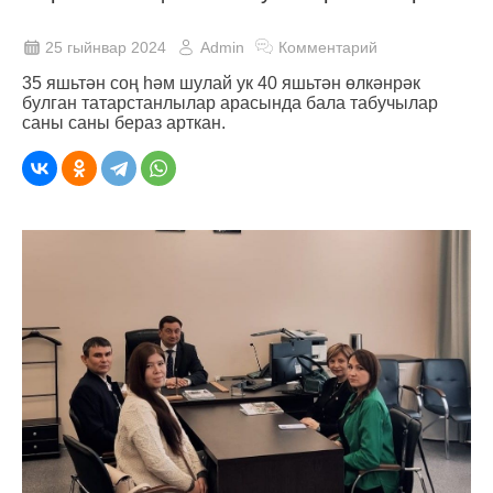
25 гыйнвар 2024
Admin
Комментарий
35 яшьтән соң һәм шулай ук 40 яшьтән өлкәнрәк
булган татарстанлылар арасында бала табучылар
саны саны бераз арткан.