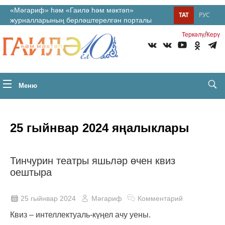
«Мәгариф» һәм «Гаилә һәм мәктәп»
ТАТ
РУС
журналларының берләштерелгән порталы
/
Теркəлү
Керү
Меню
25 гыйнвар 2024 яңалыклары
Тинчурин театры яшьләр өчен квиз
оештыра
25 гыйнвар 2024
Мәгариф
Комментарий
Квиз – интеллектуаль-күңел ачу уены.