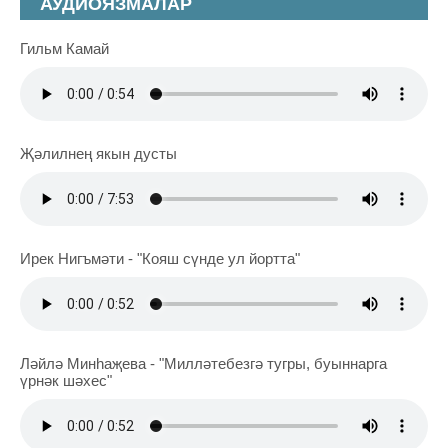
АУДИОЯЗМАЛАР
Гильм Камай
Җәлилнең якын дусты
Ирек Нигъмәти - "Кояш сүнде ул йортта"
Ләйлә Минһаҗева - "Милләтебезгә тугры, буыннарга
үрнәк шәхес"