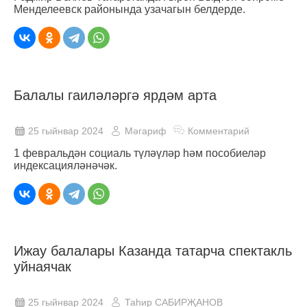
Менделеевск районында узачагын белдерде.
Балалы гаиләләргә ярдәм арта
25 гыйнвар 2024
Мәгариф
Комментарий
1 февральдән социаль түләүләр һәм пособиеләр
индексацияләнәчәк.
Ижау балалары Казанда татарча спектакль
уйнаячак
25 гыйнвар 2024
Таһир САБИРҖАНОВ