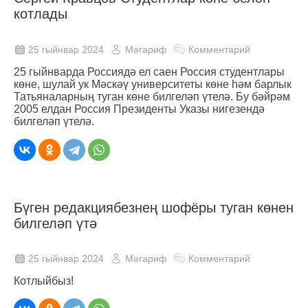
котлады
25 гыйнвар 2024
Мәгариф
Комментарий
25 гыйнварда Россиядә ел саен Россия студентлары
көне, шулай ук Мәскәү университеты көне һәм барлык
Татьяналарның туган көне билгеләп үтелә. Бу бәйрәм
2005 елдан Россия Президенты Указы нигезендә
билгеләп үтелә.
Бүген редакциябезнең шофёры туган көнен
билгеләп үтә
25 гыйнвар 2024
Мәгариф
Комментарий
Котлыйбыз!