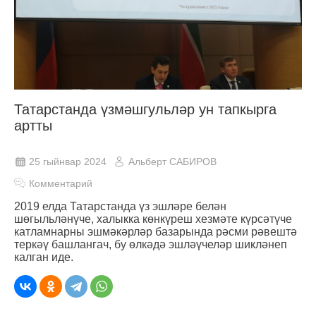
Татарстанда үзмәшгульләр ун тапкырга
артты
25 гыйнвар 2024
Альберт САБИРОВ
Комментарий
2019 елда Татарстанда үз эшләре белән
шөгыльләнүче, халыкка көнкүреш хезмәте күрсәтүче
катламнарны эшмәкәрләр базарында рәсми рәвештә
теркәү башлангач, бу өлкәдә эшләүчеләр шикләнеп
калган иде.