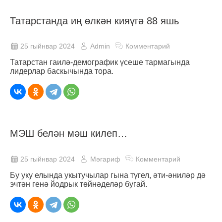
Татарстанда иң өлкән кияүгә 88 яшь
25 гыйнвар 2024
Admin
Комментарий
Татарстан гаилә-демографик үсеше тармагында
лидерлар баскычында тора.
МЭШ белән мәш килеп…
25 гыйнвар 2024
Мәгариф
Комментарий
Бу уку елында укытучылар гына түгел, әти-әниләр дә
эчтән генә йодрык төйнәделәр бугай.