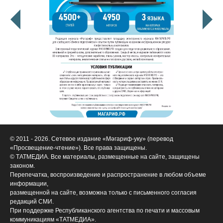
© 2011 - 2026. Сетевое издание «Мәгариф-уку» (перевод
«Просвещение-чтение»). Все права защищены.
© ТАТМЕДИА. Все материалы, размещенные на сайте, защищены
законом.
Перепечатка, воспроизведение и распространение в любом объеме
информации,
размещенной на сайте, возможна только с письменного согласия
редакций СМИ.
При поддержке Республиканского агентства по печати и массовым
коммуникациям «ТАТМЕДИА».