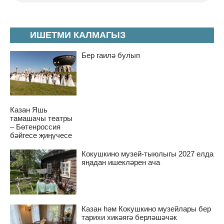
ИШЕТМИ КАЛМАГЫЗ
Бер гаилә булып
Казан Яшь
тамашачы театры
– Бөтенроссия
бәйгесе җиңүчесе
Кокушкино музей-тыюлыгы 2027 елда
яңадан ишекләрен ача
Казан һәм Кокушкино музейлары бер
тарихи хикәягә берләшәчәк