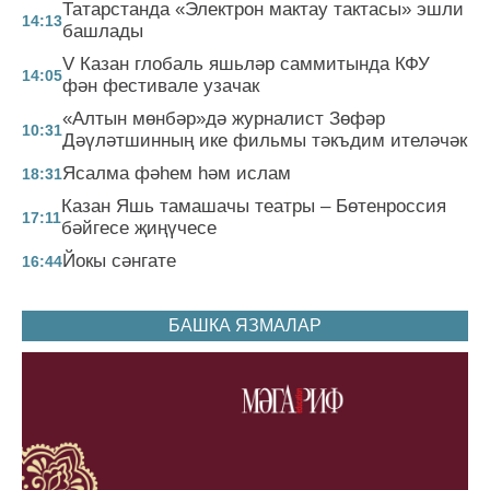
Татарстанда «Электрон мактау тактасы» эшли
14:13
башлады
V Казан глобаль яшьләр саммитында КФУ
14:05
фән фестивале узачак
«Алтын мөнбәр»дә журналист Зөфәр
10:31
Дәүләтшинның ике фильмы тәкъдим ителәчәк
Ясалма фәһем һәм ислам
18:31
Казан Яшь тамашачы театры – Бөтенроссия
17:11
бәйгесе җиңүчесе
Йокы сәнгате
16:44
БАШКА ЯЗМАЛАР