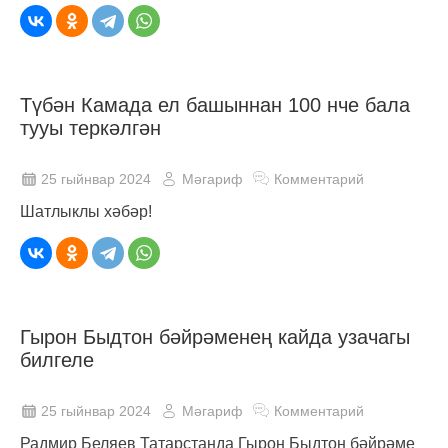
Түбән Камада ел башыннан 100 нче бала
тууы теркәлгән
25 гыйнвар 2024
Мәгариф
Комментарий
Шатлыклы хәбәр!
Гырон Быдтон бәйрәменең кайда узачагы
билгеле
25 гыйнвар 2024
Мәгариф
Комментарий
Радмир Беляев Татарстанда Гырон Быдтон бәйрәме