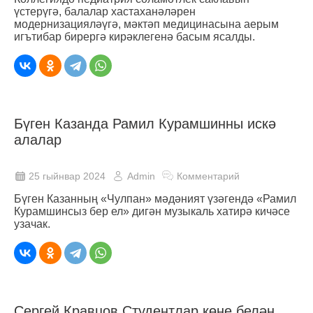
үстерүгә, балалар хастаханәләрен
модернизацияләүгә, мәктәп медицинасына аерым
игътибар бирергә кирәклегенә басым ясалды.
Бүген Казанда Рамил Курамшинны искә
алалар
25 гыйнвар 2024
Admin
Комментарий
Бүген Казанның «Чулпан» мәдәният үзәгендә «Рамил
Курамшинсыз бер ел» дигән музыкаль хатирә кичәсе
узачак.
Сергей Кравцов Студентлар көне белән