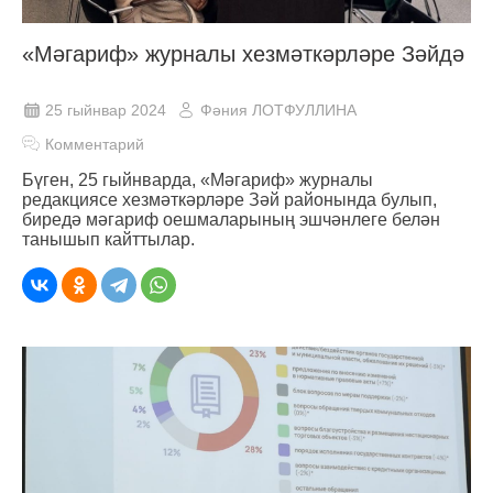
«Мәгариф» журналы хезмәткәрләре Зәйдә
25 гыйнвар 2024
Фәния ЛОТФУЛЛИНА
Комментарий
Бүген, 25 гыйнварда, «Мәгариф» журналы
редакциясе хезмәткәрләре Зәй районында булып,
биредә мәгариф оешмаларының эшчәнлеге белән
танышып кайттылар.