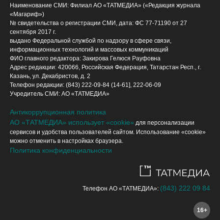
Наименование СМИ: Филиал АО «ТАТМЕДИА» («Редакция журнала
«Магариф»)
№ свидетельства о регистрации СМИ, дата: ФС 77-71190 от 27
сентября 2017 г.
выдано Федеральной службой по надзору в сфере связи,
информационных технологий и массовых коммуникаций
ФИО главного редактора: Закирова Гелюся Рауфовна
Адрес редакции: 420066, Российская Федерация, Татарстан Респ., г.
Казань, ул. Декабристов, д. 2
Телефон редакции: (843) 222-09-84 (14-61], 222-06-09
Учредитель СМИ: АО «ТАТМЕДИА»
Антикоррупционная политика
АО «ТАТМЕДИА» использует «cookie»
для персонализации
сервисов и удобства пользователей сайтом. Использование «cookie»
можно отменить в настройках браузера.
Политика конфиденциальности
(843) 222 09 84
Телефон АО «ТАТМЕДИА»:
16+