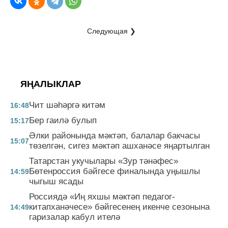
Следующая ❯
ЯҢАЛЫКЛАР
Чит шәһәргә китәм
16:48
Бер гаилә булып
15:17
Әлки районында мәктәп, балалар бакчасы
15:07
төзелгән, сигез мәктәп ашханәсе яңартылган
Татарстан укучылары «Зур тәнәфес»
Бөтенроссия бәйгесе финалында уңышлы
14:59
чыгыш ясады
Россиядә «Иң яхшы мәктәп педагог-
китапханәчесе» бәйгесенең икенче сезонына
14:49
гаризалар кабул ителә