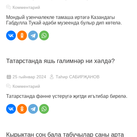
Комментарий
Мондый үзенчәлекле тамаша иртәгә Казандагы
Габдулла Тукай әдәби музеенда булыр дип көтелә.
Татарстанда яшь галимнәр ни хәлдә?
25 гыйнвар 2024
Таһир САБИРҖАНОВ
Комментарий
Татарстанда фәнне үстерүгә җитди игътибар бирелә.
Кырыктан соң бала табучылар саны арта