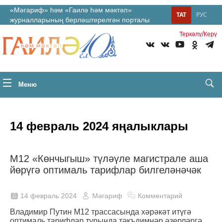
«Мәгариф» һәм «Гаилә һәм мәктәп»
ТАТ
РУС
журналларының берләштерелгән порталы
/
Теркəлү
Керү
Меню
14 февраль 2024 яңалыклары
М12 «Көнчыгыш» түләүле магистрале аша
йөрүгә оптималь тарифлар билгеләнәчәк
14 февраль 2024
Мәгариф
Комментарий
Владимир Путин М12 трассасында хәрәкәт итүгә
оптималь тарифлар турында тәкъдимнәр әзерләргә