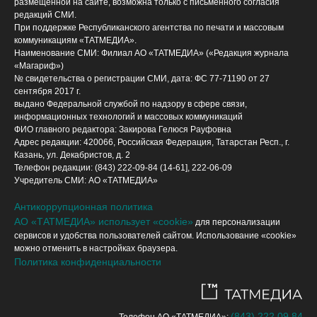
размещенной на сайте, возможна только с письменного согласия
редакций СМИ.
При поддержке Республиканского агентства по печати и массовым
коммуникациям «ТАТМЕДИА».
Наименование СМИ: Филиал АО «ТАТМЕДИА» («Редакция журнала
«Магариф»)
№ свидетельства о регистрации СМИ, дата: ФС 77-71190 от 27
сентября 2017 г.
выдано Федеральной службой по надзору в сфере связи,
информационных технологий и массовых коммуникаций
ФИО главного редактора: Закирова Гелюся Рауфовна
Адрес редакции: 420066, Российская Федерация, Татарстан Респ., г.
Казань, ул. Декабристов, д. 2
Телефон редакции: (843) 222-09-84 (14-61], 222-06-09
Учредитель СМИ: АО «ТАТМЕДИА»
Антикоррупционная политика
АО «ТАТМЕДИА» использует «cookie»
для персонализации
сервисов и удобства пользователей сайтом. Использование «cookie»
можно отменить в настройках браузера.
Политика конфиденциальности
(843) 222 09 84