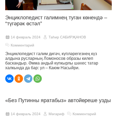
Энциклопедист галимнең туган көнендә –
“түгәрәк өстәл”
14 февраль 2024
Таһир САБИРҖАНОВ
Комментарий
Энциклопедист галим дигәч, күпләрегезнең күз
алдына русларның Ломоносов образы килеп
баскандыр. Әмма андый күпкырлы шәхес татар
халкында да бар: ул – Каюм Насыйри.
«Без Путинны яратабыз» автойөреше узды
14 февраль 2024
Мәгариф
Комментарий