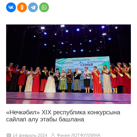
«Нечкәбил» XIX республика конкурсына
сайлап алу этабы башлана
14 февраль 2024
Фәния ЛОТФУЛЛИНА