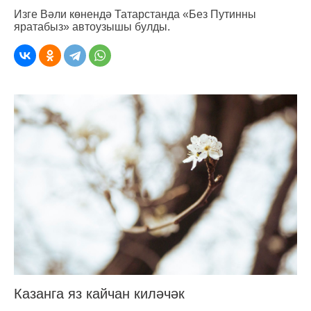
Изге Вәли көнендә Татарстанда «Без Путинны
яратабыз» автоузышы булды.
Казанга яз кайчан киләчәк