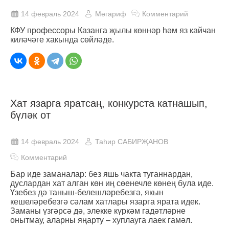
14 февраль 2024
Мәгариф
Комментарий
КФУ профессоры Казанга җылы көннәр һәм яз кайчан
киләчәге хакында сөйләде.
Хат язарга яратсаң, конкурста катнашып,
бүләк от
14 февраль 2024
Таһир САБИРҖАНОВ
Комментарий
Бар иде заманалар: без яшь чакта туганнардан,
дуслардан хат алган көн иң сөенечле көнең була иде.
Үзебез дә таныш-белешләребезгә, якын
кешеләребезгә сәлам хатлары язарга ярата идек.
Заманы үзгәрсә дә, элекке күркәм гадәтләрне
онытмау, аларны яңарту – хуплауга лаек гамәл.