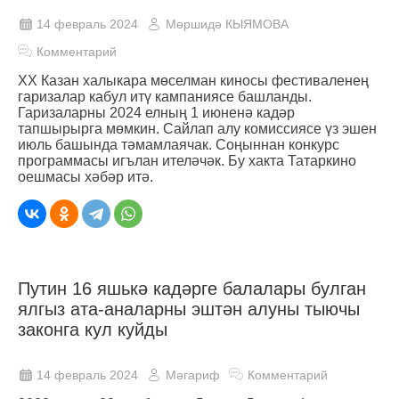
14 февраль 2024
Мөршидә КЫЯМОВА
Комментарий
XX Казан халыкара мөселман киносы фестиваленең
гаризалар кабул итү кампаниясе башланды.
Гаризаларны 2024 елның 1 июненә кадәр
тапшырырга мөмкин. Сайлап алу комиссиясе үз эшен
июль башында тәмамлаячак. Соңыннан конкурс
программасы игълан ителәчәк. Бу хакта Татаркино
оешмасы хәбәр итә.
Путин 16 яшькә кадәрге балалары булган
ялгыз ата-аналарны эштән алуны тыючы
законга кул куйды
14 февраль 2024
Мәгариф
Комментарий