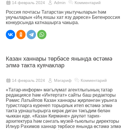
14 февраль 2024
Admin
Комментарий
Россия почтасы Татарстан укытучыларын һәм
укучыларын «Иң яхшы хат язу дәресе» Бөтенроссия
конкурсында катнашырга чакыра.
Казан ханнары төрбәсе янында өстәмә
элмә такта куячаклар
14 февраль 2024
Мәгариф
Комментарий
«Татар-информ» мәгълүмат агентлыгының татар
редакциясе һәм «Интертат» сайты баш редакторы
Рәмис Латыйпов Казан ханнары җирләнгән урынга
туристларга күренеп торырлык итеп өстәмә элмә
такта урнаштырырга кирәк дигән тәкъдим белән
чыккан иде. «Казан Кирмәне» дәүләт тарих-
архитектура һәм сәнгать музей-тыюлыгы директоры
Илнур Рәхимов ханнар төрбәсе янында өстәмә элмә