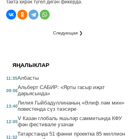
такта кирәк түгел дигән фикердә.
Следующая ❯
ЯҢАЛЫКЛАР
Албасты
11:35
Альберт САБИР: «Ярты гасыр иҗат
09:06
дәрьясында»
Лилия Гыйбадуллинаның «Әлиф ләм мин»
13:40
повестенда сүз тәэсире
V Казан глобаль яшьләр саммитында КФУ
12:05
фән фестивале узачак
Татарстанда 51 фәнни проектка 85 миллион
11:32