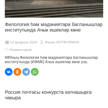
Филология һәм мәдәниятара багланышлар
институтында Ачык ишекләр көне
14 февраль 2024
Фәния ЛОТФУЛЛИНА
Комментарий
КФУның Филология һәм мәдәниятара багланышлар
институтында (ИФМК) Ачык ишекләр көне уза.
Россия почтасы конкурста катнашырга
чакыра