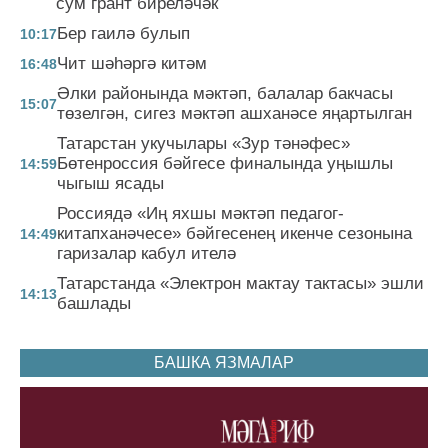
сум грант биреләчәк
Бер гаилә булып
10:17
Чит шәһәргә китәм
16:48
Әлки районында мәктәп, балалар бакчасы
15:07
төзелгән, сигез мәктәп ашханәсе яңартылган
Татарстан укучылары «Зур тәнәфес»
Бөтенроссия бәйгесе финалында уңышлы
14:59
чыгыш ясады
Россиядә «Иң яхшы мәктәп педагог-
китапханәчесе» бәйгесенең икенче сезонына
14:49
гаризалар кабул ителә
Татарстанда «Электрон мактау тактасы» эшли
14:13
башлады
БАШКА ЯЗМАЛАР