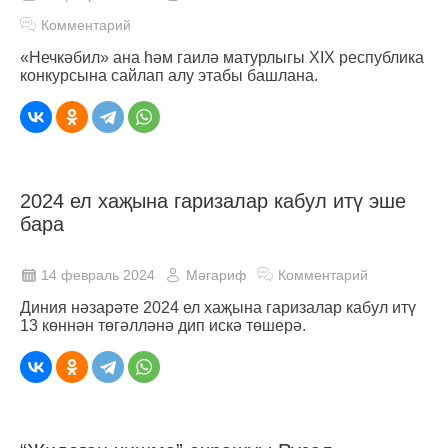
Комментарий
«Нечкәбил» ана һәм гаилә матурлыгы XIX республика
конкурсына сайлап алу этабы башлана.
2024 ел хаҗына гаризалар кабул итү эше
бара
14 февраль 2024
Мәгариф
Комментарий
Диния нәзарәте 2024 ел хаҗына гаризалар кабул итү
13 көннән төгәлләнә дип искә төшерә.