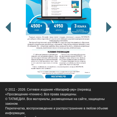
© 2011 - 2026. Сетевое издание «Мәгариф-уку» (перевод
«Просвещение-чтение»). Все права защищены.
© ТАТМЕДИА. Все материалы, размещенные на сайте, защищены
законом.
Перепечатка, воспроизведение и распространение в любом объеме
информации,