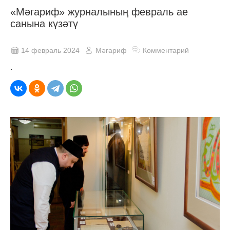
«Мәгариф» журналының февраль ае
санына күзәтү
14 февраль 2024
Мәгариф
Комментарий
.