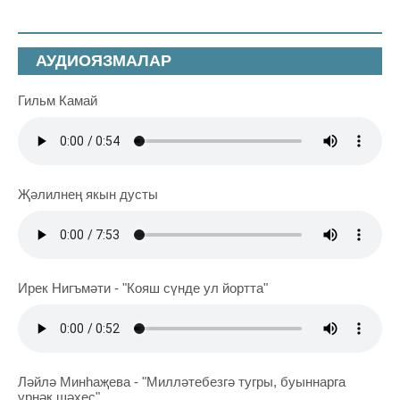
АУДИОЯЗМАЛАР
Гильм Камай
Җәлилнең якын дусты
Ирек Нигъмәти - "Кояш сүнде ул йортта"
Ләйлә Минһаҗева - "Милләтебезгә тугры, буыннарга
үрнәк шәхес"