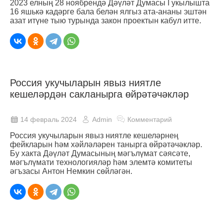
2023 елның 28 ноябрендә Дәүләт Думасы I укылышта
16 яшькә кадәрге бала белән ялгыз ата-ананы эштән
азат итүне тыю турында закон проектын кабул итте.
Россия укучыларын явыз ниятле
кешеләрдән сакланырга өйрәтәчәкләр
14 февраль 2024
Admin
Комментарий
Россия укучыларын явыз ниятле кешеләрнең
фейкларын һәм хәйләләрен танырга өйрәтәчәкләр.
Бу хакта Дәүләт Думасының мәгълүмат сәясәте,
мәгълүмати технологияләр һәм элемтә комитеты
әгъзасы Антон Немкин сөйләгән.