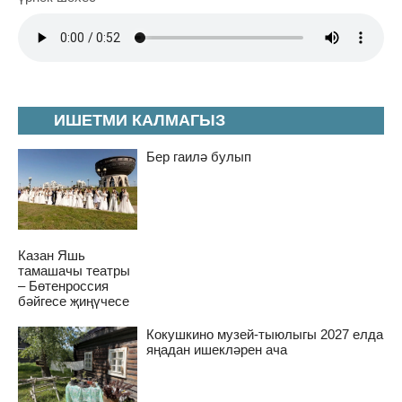
ИШЕТМИ КАЛМАГЫЗ
Бер гаилә булып
Казан Яшь
тамашачы театры
– Бөтенроссия
бәйгесе җиңүчесе
Кокушкино музей-тыюлыгы 2027 елда
яңадан ишекләрен ача