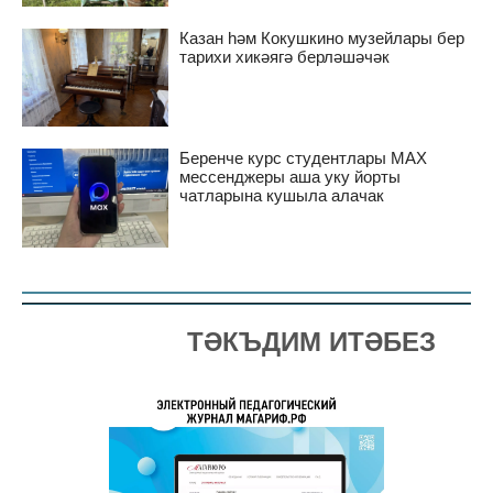
Казан һәм Кокушкино музейлары бер
тарихи хикәягә берләшәчәк
Беренче курс студентлары MAX
мессенджеры аша уку йорты
чатларына кушыла алачак
ТӘКЪДИМ ИТӘБЕЗ