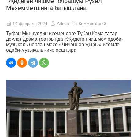
“Җидегән чишмә” очрашуы Рүзәл
Мөхәммәтшинга багышлана
14 февраль 2024
Admin
Комментарий
Туфан Миңнуллин исемендәге Түбән Кама татар
дәүләт драма театрында «Җидегән чишмә» әдәби-
музыкаль берләшмәсе «Чичәннәр җыры» исемле
әдәби-музыкаль кичә оештыра.