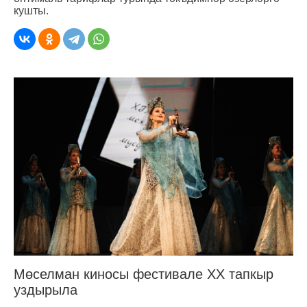
кушты.
Мөселман киносы фестивале ХХ тапкыр
уздырыла